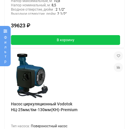
Напор максимальный, м:
10,8
Напор номинальный, м:
8,5
Входное отверстие, дюйм :
2 1/2"
Выходное отверстие, дюйм:
2 1/2"
39623 ₽
Фильтр
В корзину
Насос циркуляционный Vodotok
НЦ-25мм/6м-130мм(КН)-Premium
Тип насоса:
Поверхностный насос