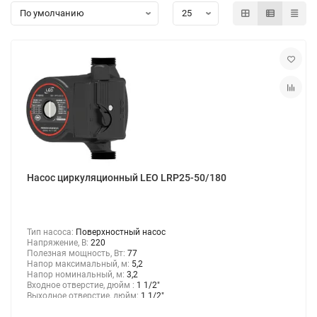
Консольно-моноблочные насосы
Мотопомпы
Насосы для химических жидкостей
Канализационные станции
Консольные насосы
Насос циркуляционный LEO LRP25-50/180
Насосы для перекачки дизельного топлива и керосина
Тип насоса:
Поверхностный насос
Насосы для газа
Напряжение, В:
220
Полезная мощность, Вт:
77
Напор максимальный, м:
5,2
Шкивные насосы
Напор номинальный, м:
3,2
Входное отверстие, дюйм :
1 1/2"
Выходное отверстие, дюйм:
1 1/2"
Насосы для бассейнов и джакузи