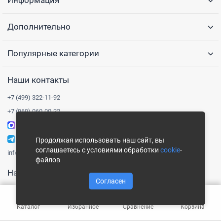
Информация
Дополнительно
Популярные категории
Наши контакты
+7 (499) 322-11-92
+7 (969) 060-00-22
Написать в Max
Написать в Telegram
Продолжая использовать наш сайт, вы
соглашаетесь с условиями обработки
cookie
-
info@3drops.ru
файлов
Наш адрес
Согласен
Московская область, город Королёв, улица Пионерская, дом 1
Понедельник-пятница, 9:00-18:00
Каталог
Избранное
Сравнение
Корзина