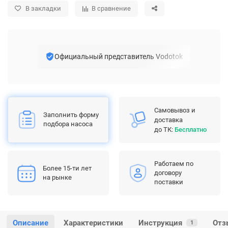
В закладки
В сравнение
Официальный представитель Vodotok
Самовывоз и
Заполнить форму
доставка
подбора насоса
до ТК:
Бесплатно
Работаем по
Более 15-ти лет
договору
на рынке
поставки
Описание
Характеристики
Инструкция
Отз
1