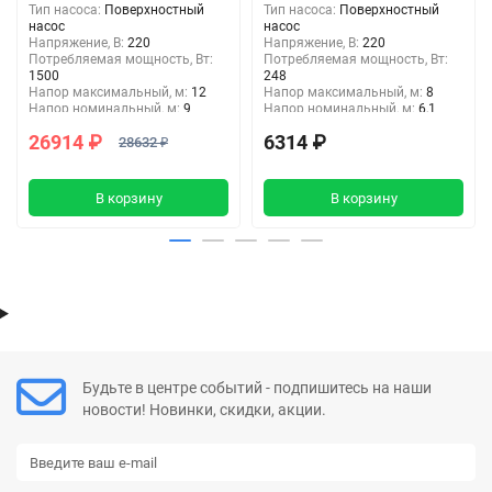
Тип насоса:
Поверхностный
Тип насоса:
Поверхностный
насос
насос
Напряжение, В:
220
Напряжение, В:
220
Потребляемая мощность, Вт:
Потребляемая мощность, Вт:
1500
248
Напор максимальный, м:
12
Напор максимальный, м:
8
Напор номинальный, м:
9
Напор номинальный, м:
6,1
Входное отверстие, дюйм :
2
Входное отверстие, дюйм :
1
26914 ₽
6314 ₽
1/2"
28632 ₽
1/2"
Выходное отверстие, дюйм:
2
Выходное отверстие, дюйм:
1
1/2"
1/2"
В корзину
В корзину
Будьте в центре событий - подпишитесь на наши
новости! Новинки, скидки, акции.