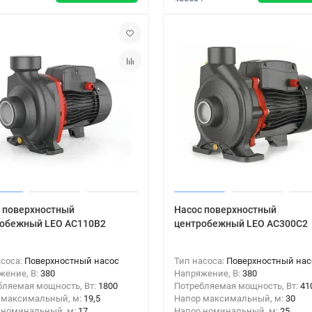
 поверхностный
Насос поверхностный
обежный LEO AC110B2
центробежный LEO AC300C2
асоса:
Поверхностный насос
Тип насоса:
Поверхностный нас
жение, В:
380
Напряжение, В:
380
бляемая мощность, Вт:
1800
Потребляемая мощность, Вт:
41
 максимальный, м:
19,5
Напор максимальный, м:
30
 номинальный, м:
17
Напор номинальный, м:
25