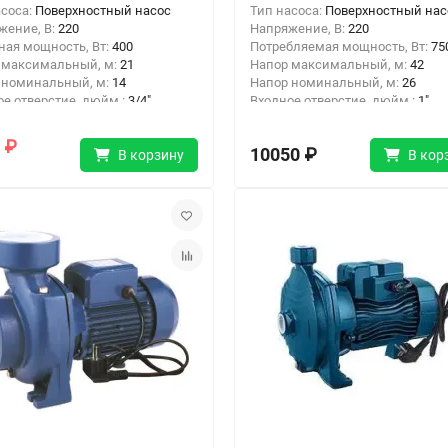
асоса:
Поверхностный насос
Тип насоса:
Поверхностный нас
жение, В:
220
Напряжение, В:
220
ная мощность, Вт:
400
Потребляемая мощность, Вт:
75
 максимальный, м:
21
Напор максимальный, м:
42
 номинальный, м:
14
Напор номинальный, м:
26
ое отверстие, дюйм :
3/4"
Входное отверстие, дюйм :
1"
ное отверстие, дюйм:
3/4"
Выходное отверстие, дюйм:
1"
 ₽
10050 ₽
В корзину
В кор