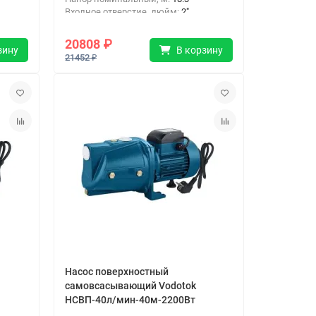
Входное отверстие, дюйм:
2"
Входное отверстие, дюйм :
2"
20808 ₽
В корзину
зину
21452 ₽
Насос поверхностный
самовсасывающий Vodotok
НСВП-40л/мин-40м-2200Вт