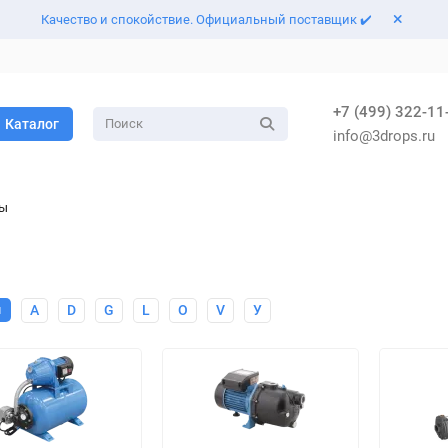
Качество и спокойствие. Официальный поставщик ✔️
+7 (499) 322-11
Каталог
info@3drops.ru
сы
ы
A
D
G
L
O
V
У