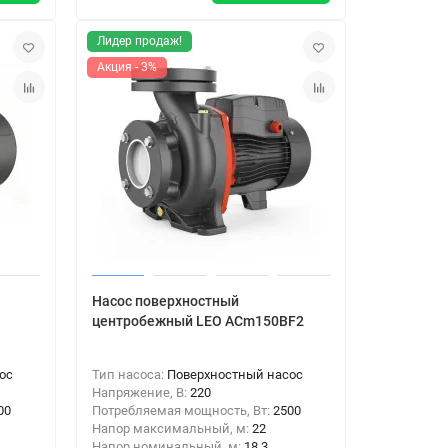
Лидер продаж!
Акция - 3%
Насос поверхностный
центробежный LEO ACm150BF2
ос
Тип насоса:
Поверхностный насос
Напряжение, В:
220
00
Потребляемая мощность, Вт:
2500
Напор максимальный, м:
22
Напор номинальный, м:
18.3