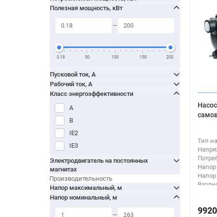
ECHm
Полезная мощность, кВт
С магнитным приводом
ECm
С режущей системой
EDH
С сухим ротором
EDHm
С таймером
EHm
0.18
50
100
150
200
Струйный
EJm
Фланцевый
Пусковой ток, А
EKJ
Рабочий ток, А
Частотный регулятор
EKm
Класс энергоэффективности
EKSm
Насос
A
самов
EMH
B
EMHm
IE2
EVP
Тип н
IE3
Напря
EVPm
Потре
Электродвигатель на постоянных
FJm
Напор
магнитах
Напор
Производительность
FPm
Входн
Напор максимальный, м
FS
Выход
Напор номинальный, м
FSB
9920
FSB-L