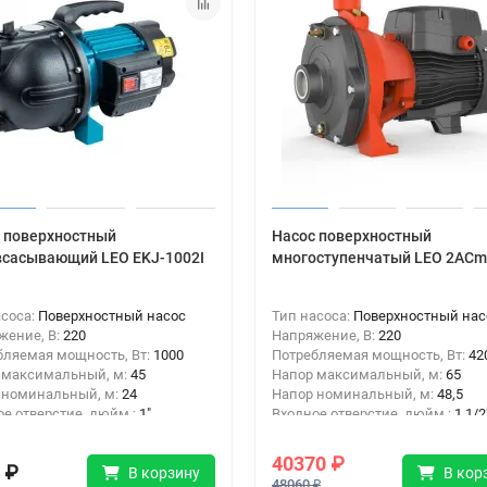
 поверхностный
Насос поверхностный
сасывающий LEO EKJ-1002I
многоступенчатый LEO 2AC
асоса:
Поверхностный насос
Тип насоса:
Поверхностный нас
жение, В:
220
Напряжение, В:
220
бляемая мощность, Вт:
1000
Потребляемая мощность, Вт:
42
 максимальный, м:
45
Напор максимальный, м:
65
 номинальный, м:
24
Напор номинальный, м:
48,5
ое отверстие, дюйм :
1"
Входное отверстие, дюйм :
1 1/2
ное отверстие, дюйм:
1"
Выходное отверстие, дюйм:
1 1/
40370 ₽
 ₽
В кор
В корзину
48060 ₽