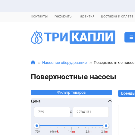
Контакты
Реквизиты
Гарантия
Доставка и оплата
Насосное оборудование
Поверхностные насо
Поверхностные насосы
Фильтр товаров
Бренд
Цена
₽
k
m
m
m
729
696.6
1.4
2.1
2.8