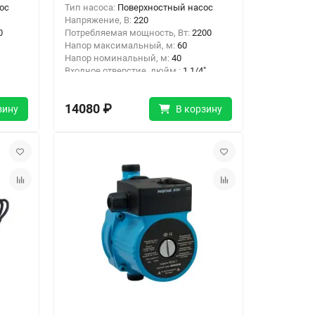
ос
Тип насоса:
Поверхностный насос
Напряжение, В:
220
0
Потребляемая мощность, Вт:
2200
Напор максимальный, м:
60
Напор номинальный, м:
40
Входное отверстие, дюйм :
1 1/4"
Выходное отверстие, дюйм:
1"
14080 ₽
зину
В корзину