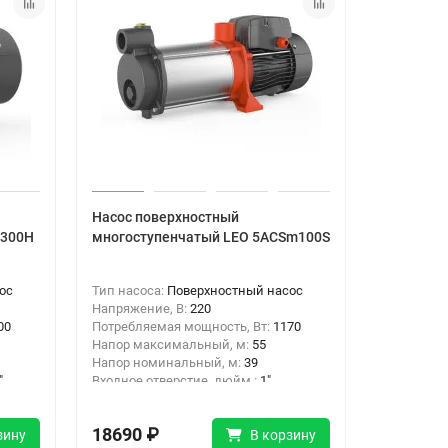
Насос поверхностный
m300H
многоступенчатый LEO 5ACSm100S
ос
Тип насоса:
Поверхностный насос
Напряжение, В:
220
00
Потребляемая мощность, Вт:
1170
Напор максимальный, м:
55
Напор номинальный, м:
39
"
Входное отверстие, дюйм :
1"
4"
Выходное отверстие, дюйм:
1"
18690 ₽
зину
В корзину