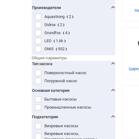
Производители
Н
Aquastrong
2
Gidrox
2
Grundfos
4
LEO
1.6k
ONIS
932
Vodotok
875
Общие параметры
Тип насоса
Цирк
Поверхностный насос
Погружной насос
Основная категория
Бытовые насосы
Промышленные насосы
Подкатегория
Вихревые насосы
Вихревые насосы,