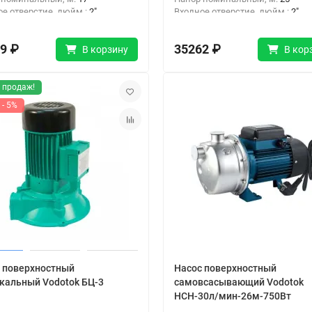
ое отверстие, дюйм :
2"
Входное отверстие, дюйм :
2"
ное отверстие, дюйм:
2"
Выходное отверстие, дюйм:
2"
9 ₽
35262 ₽
В корзину
В кор
 продаж!
 - 5%
 поверхностный
Насос поверхностный
кальный Vodotok БЦ-3
самовсасывающий Vodotok
НСН-30л/мин-26м-750Вт