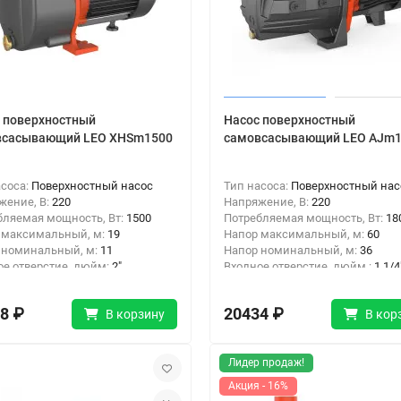
 поверхностный
Насос поверхностный
всасывающий LEO XHSm1500
самовсасывающий LEO AJm
асоса:
Поверхностный насос
Тип насоса:
Поверхностный нас
жение, В:
220
Напряжение, В:
220
бляемая мощность, Вт:
1500
Потребляемая мощность, Вт:
18
 максимальный, м:
19
Напор максимальный, м:
60
 номинальный, м:
11
Напор номинальный, м:
36
ое отверстие, дюйм:
2"
Входное отверстие, дюйм :
1 1/4
ое отверстие, дюйм :
2"
Выходное отверстие, дюйм:
1"
8 ₽
20434 ₽
В корзину
В кор
Лидер продаж!
Акция - 16%