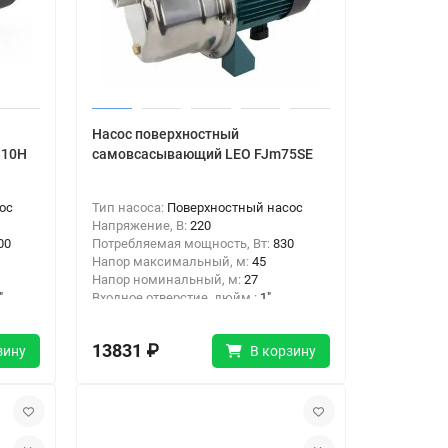
Насос поверхностный
110H
самовсасывающий LEO FJm75SE
ос
Тип насоса:
Поверхностный насос
Напряжение, В:
220
00
Потребляемая мощность, Вт:
830
Напор максимальный, м:
45
Напор номинальный, м:
27
"
Входное отверстие, дюйм :
1"
Выходное отверстие, дюйм:
1"
13831 ₽
зину
В корзину