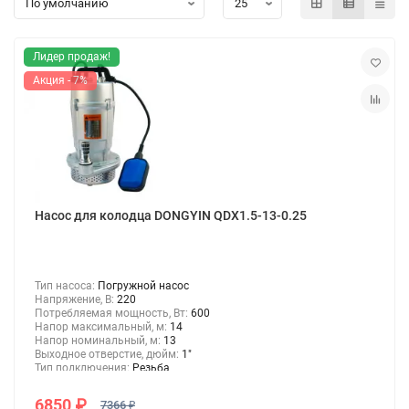
Консольно-моноблочные насосы
Лидер продаж!
Мотопомпы
Акция - 7%
Насосы для химических жидкостей
Канализационные станции
Консольные насосы
Насос для колодца DONGYIN QDX1.5-13-0.25
Насосы для перекачки дизельного топлива и керосина
Тип насоса:
Погружной насос
Напряжение, В:
220
Насосы для газа
Потребляемая мощность, Вт:
600
Напор максимальный, м:
14
Напор номинальный, м:
13
Шкивные насосы
Выходное отверстие, дюйм:
1"
Тип подключения:
Резьба
Насосы для бассейнов и джакузи
6850 ₽
7366 ₽