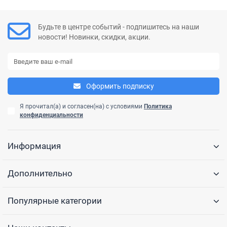
Консольно-моноблочные насосы
Будьте в центре событий - подпишитесь на наши
новости! Новинки, скидки, акции.
Мотопомпы
Насосы для химических жидкостей
Оформить подписку
Канализационные станции
Я прочитал(а) и согласен(на) с условиями
Политика
конфиденциальности
Консольные насосы
Насосы для перекачки дизельного топлива и керосина
Информация
Насосы для газа
Дополнительно
Шкивные насосы
Популярные категории
Насосы для бассейнов и джакузи