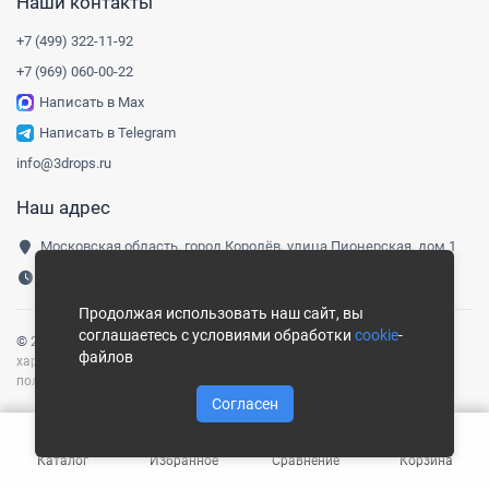
Наши контакты
+7 (499) 322-11-92
+7 (969) 060-00-22
Написать в Max
Написать в Telegram
info@3drops.ru
Наш адрес
Московская область, город Королёв, улица Пионерская, дом 1
Понедельник-пятница, 9:00-18:00
Продолжая использовать наш сайт, вы
соглашаетесь с условиями обработки
cookie
-
© 2016-
2026
Три капли
|
Карта сайта
Сайт носит информационный
файлов
характер и не является публичной офертой, определяемой
положениями ст. 437 ГК РФ.
Согласен
Каталог
Избранное
Сравнение
Корзина