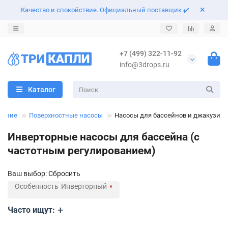
Качество и спокойствие. Официальный поставщик ✔️
Назад
Назад
Назад
Назад
+7 (499) 322-11-92
info@3drops.ru
Поверхностные насосы
Насосные станции
Скважинные насосы
Автоматические трубные муфты
Каталог
Центробежные насосы
Погружные насосы
Колодезные насосы
Штуцеры и обратные клапана
вание
Поверхностные насосы
Насосы для бассейнов и джакузи
Многоступенчатые насосы
Фекальные насосы
Комплектующие к насосам
Автоматика для насосов
Инверторные насосы для бассейна (с
Насосы для повышения давления
Дренажные насосы
Фильтры для воды
частотным регулированием)
Циркуляционные насосы
Шламовые насосы
Гидроаккумуляторы и расширительные баки
Ваш выбор:
Сбросить
Особенность
Инверторный
Линейные насосы IN-LINE
Оголовки для скважин
Часто ищут:
Канализационные и сантехнические насосы
Шланги