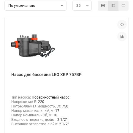
Консольно-моноблочные насосы
Мотопомпы
Насосы для химических жидкостей
Канализационные станции
Консольные насосы
Насос для бассейна LEO XKP 757BP
Насосы для перекачки дизельного топлива и керосина
Тип насоса:
Поверхностный насос
Насосы для газа
Напряжение, В:
220
Потребляемая мощность, Вт:
750
Напор максимальный, м:
17
Шкивные насосы
Напор номинальный, м:
10
Входное отверстие, дюйм :
2 1/2"
Выходное отверстие, дюйм:
2 1/2"
Насосы для бассейнов и джакузи