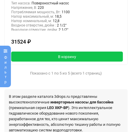
Тип насоса:
Поверхностный насос
Напряжение, В:
220
Потребляемая мощность, Вт:
1100
Напор максимальный, м:
18,5
Напор номинальный, м:
12,8
Входное отверстие, дюйм :
2 1/2"
Выходное отверстие, дюйм:
2 1/2"
31524 ₽
В корзину
Фильтр
Показано с 1 по 5 из 5 (всего 1 страниц)
В этом разделе каталога 3drops.ru представлены
высокотехнологичные
инверторные насосы для бассейна
(премиальная серия
LEO XKP-BP
). Это интеллектуальное
гидравлическое оборудование нового поколения,
разработанное для тех, кто ценит максимальную
энергоэффективность, абсолютную тишину работы и полную
автоматизацию систем водоподготовки.