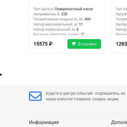
Тип насоса:
Поверхностный насос
Тип н
Напряжение, В:
220
Напря
Потребляемая мощность, Вт:
800
Потре
Напор максимальный, м:
11
Напор
Напор номинальный, м:
6
Напор
Входное отверстие, дюйм :
2"
Входн
Выходное отверстие, дюйм:
2"
Выход
15575 ₽
1283
В корзину
Будьте в центре событий - подпишитесь на
наши новости! Новинки, скидки, акции.
Информация
Допол