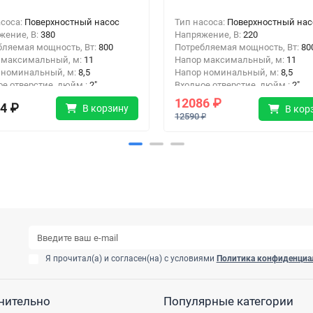
асоса:
Поверхностный насос
Тип насоса:
Поверхностный нас
жение, В:
380
Напряжение, В:
220
бляемая мощность, Вт:
800
Потребляемая мощность, Вт:
80
 максимальный, м:
11
Напор максимальный, м:
11
 номинальный, м:
8,5
Напор номинальный, м:
8,5
ое отверстие, дюйм :
2"
Входное отверстие, дюйм :
2"
ное отверстие, дюйм:
2"
Выходное отверстие, дюйм:
2"
12086 ₽
4 ₽
В корзину
В кор
12590 ₽
Я прочитал(а) и согласен(на) с условиями
Политика конфиденциа
нительно
Популярные категории