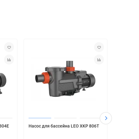
804E
Насос для бассейна LEO XKP 806T
Насос дл