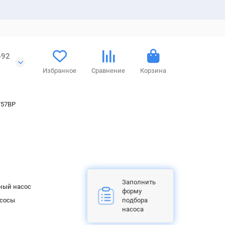
-92
Избранное
Сравнение
Корзина
757BP
Заполнить
ный насос
форму
асосы
подбора
насоса