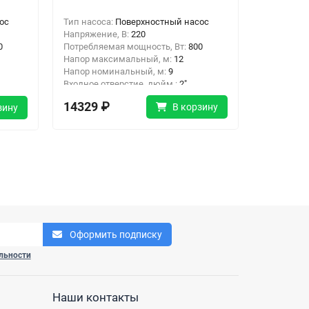
ос
Тип насоса:
Поверхностный насос
Тип насос
Напряжение, В:
220
Напряжени
0
Потребляемая мощность, Вт:
800
Потребляе
Напор максимальный, м:
12
Напор мак
Напор номинальный, м:
9
Напор ном
Входное отверстие, дюйм :
2"
Входное о
Выходное отверстие, дюйм:
2"
Выходное 
14329 ₽
12086 
В корзину
зину
Оформить подписку
льности
Наши контакты