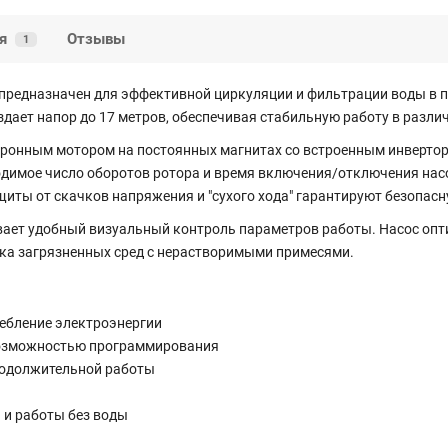
я
Отзывы
1
предназначен для эффективной циркуляции и фильтрации воды в 
здает напор до 17 метров, обеспечивая стабильную работу в разли
онным мотором на постоянных магнитах со встроенным инверторо
димое число оборотов ротора и время включения/отключения нас
иты от скачков напряжения и "сухого хода" гарантируют безопас
ает удобный визуальный контроль параметров работы. Насос опт
ка загрязненных сред с нерастворимыми примесями.
ебление электроэнергии
возможностью программирования
родолжительной работы
 и работы без воды