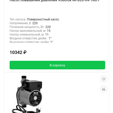
Насос повышения давления Vodotok WPB20-04-180/F
Тип насоса:
Поверхностный насос
Напряжение, В:
220
Полезная мощность, Вт:
220
Напор максимальный, м:
15
Напор номинальный, м:
11
Входное отверстие, дюйм :
1"
Выходное отверстие, дюйм:
1"
10342 ₽
В корзину