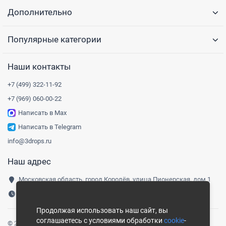
Дополнительно
Популярные категории
Наши контакты
+7 (499) 322-11-92
+7 (969) 060-00-22
Написать в Max
Написать в Telegram
info@3drops.ru
Наш адрес
Московская область, город Королёв, улица Пионерская, дом 1
Понедельник-пятница, 9:00-18:00
Продолжая использовать наш сайт, вы
соглашаетесь с условиями обработки
cookie
-
© 2016-
2026
Три капли
|
Карта сайта
Сайт носит информационный