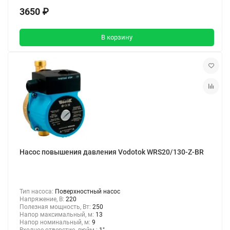
3650 ₽
В корзину
Насос повышения давления Vodotok WRS20/130-Z-BR
Тип насоса:
Поверхностный насос
Напряжение, В:
220
Полезная мощность, Вт:
250
Напор максимальный, м:
13
Напор номинальный, м:
9
Входное отверстие, дюйм :
1"