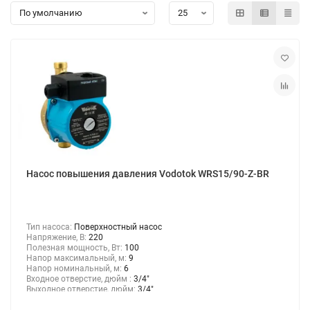
Консольно-моноблочные насосы
Мотопомпы
Насосы для химических жидкостей
Канализационные станции
Консольные насосы
Насос повышения давления Vodotok WRS15/90-Z-BR
Насосы для перекачки дизельного топлива и керосина
Тип насоса:
Поверхностный насос
Насосы для газа
Напряжение, В:
220
Полезная мощность, Вт:
100
Напор максимальный, м:
9
Шкивные насосы
Напор номинальный, м:
6
Входное отверстие, дюйм :
3/4"
Выходное отверстие, дюйм:
3/4"
Насосы для бассейнов и джакузи