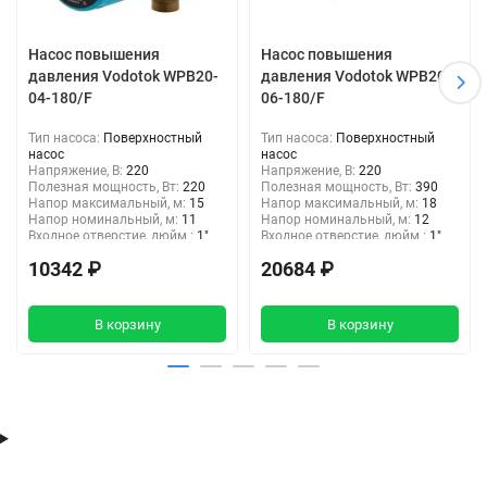
Насос повышения
Насос повышения
давления Vodotok WPB20-
давления Vodotok WPB20-
04-180/F
06-180/F
Тип насоса:
Поверхностный
Тип насоса:
Поверхностный
насос
насос
Напряжение, В:
220
Напряжение, В:
220
Полезная мощность, Вт:
220
Полезная мощность, Вт:
390
Напор максимальный, м:
15
Напор максимальный, м:
18
Напор номинальный, м:
11
Напор номинальный, м:
12
Входное отверстие, дюйм :
1"
Входное отверстие, дюйм :
1"
Выходное отверстие, дюйм:
1"
Выходное отверстие, дюйм:
10342 ₽
20684 ₽
3/4"
В корзину
В корзину