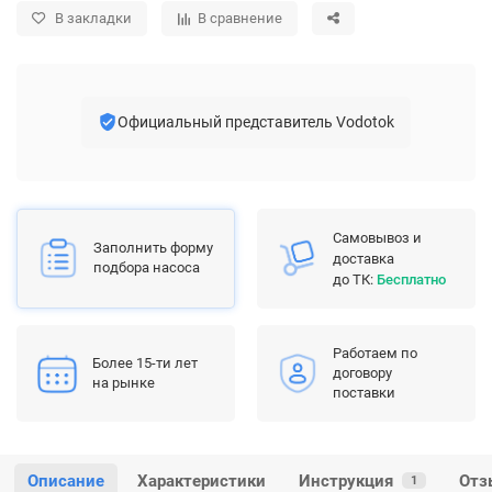
В закладки
В сравнение
Официальный представитель Vodotok
Самовывоз и
Заполнить форму
доставка
подбора насоса
до ТК:
Бесплатно
Работаем по
Более 15-ти лет
договору
на рынке
поставки
Описание
Характеристики
Инструкция
Отз
1