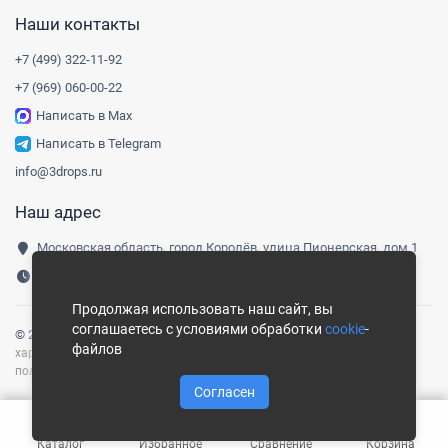
Наши контакты
+7 (499) 322-11-92
+7 (969) 060-00-22
Написать в Max
Написать в Telegram
info@3drops.ru
Наш адрес
Московская область, город Королёв, улица Пионерская, дом 1
Понедельник-пятница, 9:00-18:00
Продолжая использовать наш сайт, вы
соглашаетесь с условиями обработки
cookie
-
© 2016-
2026
Три капли
|
Карта сайта
Сайт носит информационный
файлов
характер и не является публичной офертой, определяемой
положениями ст. 437 ГК РФ.
Согласен
Каталог
Избранное
Сравнение
Корзина