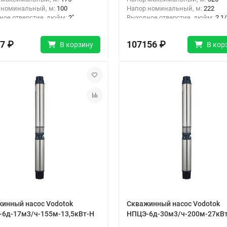
 номинальный, м:
100
Напор номинальный, м:
222
ное отверстие, дюйм:
2"
Выходное отверстие, дюйм:
2 1/
одключения:
Резьба
Тип подключения:
Резьба
7 ₽
107156 ₽
В корзину
В кор
инный насос Vodotok
Скважинный насос Vodotok
6д-17м3/ч-155м-13,5кВт-Н
НПЦЭ-6д-30м3/ч-200м-27кВ