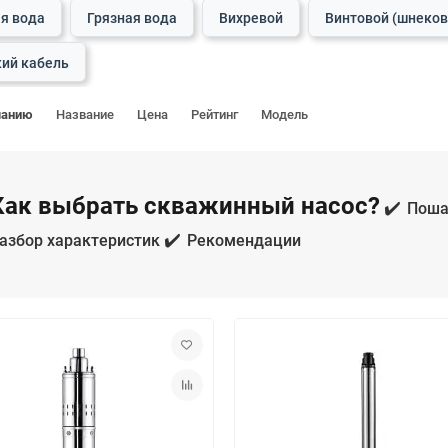
я вода
Грязная вода
Вихревой
Винтовой (шнеко
ий кабель
чанию
Название
Цена
Рейтинг
Модель
Как выбрать скважинный насос?
✔️
Поша
✔️
азбор характеристик
Рекомендации