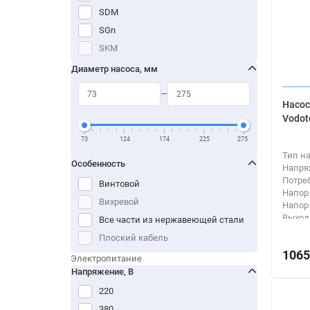
SDM
SGn
SKM
SP
Диаметр насоса, мм
SPn
SR
Насос
Vodot
SRM
БЦПЭ
73
124
174
225
275
Тип н
БЦПЭ-ГВ
Особенность
Напря
БЦПЭ-Н
Потре
Винтовой
НПЦ
Напор
Вихревой
Напор
НПЦВ-ГВ
Выход
Все части из нержавеющей стали
НПЦУ-ПМ
Тип п
Плоский кабель
НПЦЭ
1065
Электропитание
НЦПМ-ЧР
Напряжение, В
НЦПН
220
НЦПЭ
380