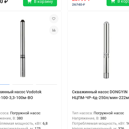
0 ₽
В кор
В корзину
26740 ₽
инный насос Vodotok
Скважинный насос DONGYIN
100-3,3-100м-ВО
НЦПМ-ЧР-4д-250л/мин-222м
асоса:
Погружной насос
Тип насоса:
Погружной насос
жение, В:
380
Напряжение, В:
380
бляемая мощность, кВт:
6,8
Потребляемая мощность, кВт:
1
 максимальный, м:
175
Напор максимальный, м:
326