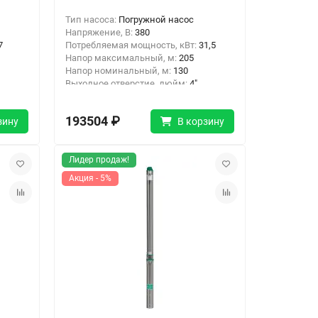
Тип насоса:
Погружной насос
Напряжение, В:
380
7
Потребляемая мощность, кВт:
31,5
Напор максимальный, м:
205
Напор номинальный, м:
130
Выходное отверстие, дюйм:
4"
Тип подключения:
Резьба
193504 ₽
зину
В корзину
Лидер продаж!
Акция - 5%