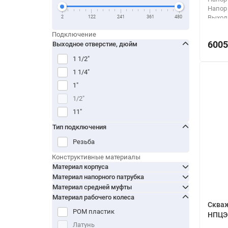
Напор
Выход
2
122
241
361
480
Тип п
Подключение
6005
Выходное отверстие, дюйм
1 1/2"
1 1/4"
1"
1/2"
11"
2 1/2"
Тип подключения
2 1/4"
Резьба
2"
Конструктивные материалы
3 1/2"
Материал корпуса
Материал напорного патрубка
3"
Материал средней муфты
3/4"
Материал рабочего колеса
Скваж
4"
POM пластик
НПЦЭ-
5"
Латунь