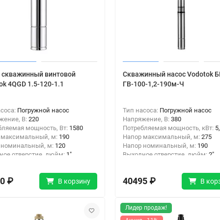
 скважинный винтовой
Скважинный насос Vodotok 
ok 4QGD 1.5-120-1.1
ГВ-100-1,2-190м-Ч
асоса:
Погружной насос
Тип насоса:
Погружной насос
жение, В:
220
Напряжение, В:
380
бляемая мощность, Вт:
1580
Потребляемая мощность, кВт:
5
 максимальный, м:
190
Напор максимальный, м:
275
 номинальный, м:
120
Напор номинальный, м:
190
ное отверстие, дюйм:
1"
Выходное отверстие, дюйм:
2"
одключения:
Резьба
Тип подключения:
Резьба
0 ₽
40495 ₽
В корзину
В кор
Лидер продаж!