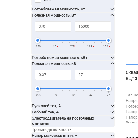
ПЦПЭ
Потребляемая мощность, Вт
Полезная мощность, Вт
k
k
k
k
370
4.0
7.7
11.3
15.0
Потребляемая мощность, кВт
Полезная мощность, кВт
Скваж
БЦПЭ-
Тип н
0.37
10
19
28
37
Напря
Пусковой ток, А
Потре
Напор
Рабочий ток, А
Напор
Электродвигатель на постоянных
Выход
магнитах
Тип п
Производительность
Напор максимальный, м