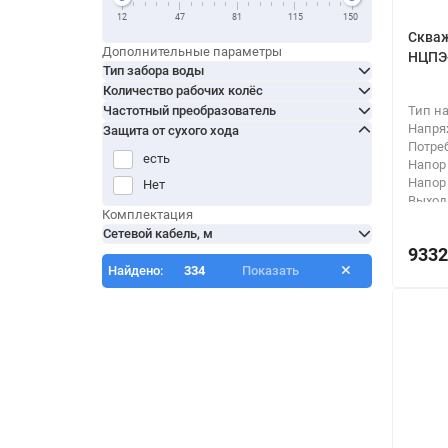
12
47
81
115
150
Скваж
Дополнительные параметры
НЦПЭ
Тип забора воды
Количество рабочих колёс
Частотный преобразователь
Тип н
Напря
Защита от сухого хода
Потре
есть
Напор
Напор
Нет
Выход
Комплектация
Тип п
Сетевой кабель, м
9332
Найдено:
334
Показать