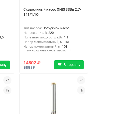
Скважинный насос ONIS 3SBn 2.7-
141/1.1Q
Тип насоса:
Погружной насос
Напряжение, В:
220
3,5
Полезная мощность, кВт:
1,1
Напор максимальный, м:
141
Напор номинальный, м:
108
Выходное отверстие, дюйм:
1"
Тип подключения:
Резьба
14802 ₽
В корзину
зину
15581 ₽