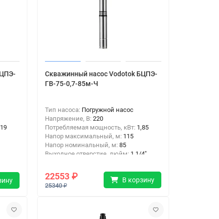
БЦПЭ-
Скважинный насос Vodotok БЦПЭ-
ГВ-75-0,7-85м-Ч
Тип насоса:
Погружной насос
Напряжение, В:
220
,19
Потребляемая мощность, кВт:
1,85
Напор максимальный, м:
115
Напор номинальный, м:
85
Выходное отверстие, дюйм:
1 1/4"
Тип подключения:
Резьба
22553 ₽
В корзину
зину
25340 ₽