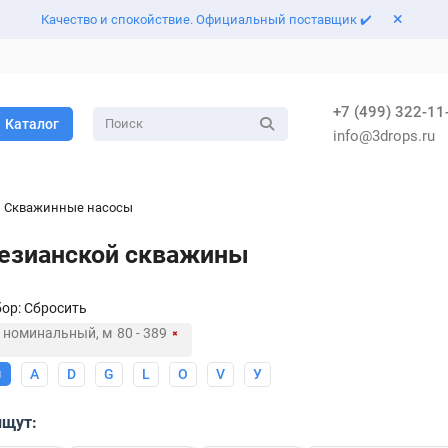
Качество и спокойствие. Официальный поставщик ✔️
+7 (499) 322-11
Каталог
info@3drops.ru
Скважинные насосы
езианской скважины
ор:
Сбросить
 номинальный, м
80 - 389
ы
A
D
G
L
O
V
У
ищут: