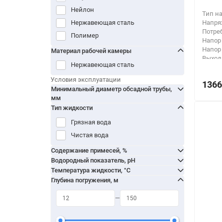
6"
Нейлон
Тип н
7"
Напря
Нержавеющая сталь
8"
Потре
Полимер
Напор
9"
Напор
Материал рабочей камеры
Выход
Нержавеющая сталь
Тип п
Условия эксплуатации
1366
Минимальный диаметр обсадной трубы,
мм
Тип жидкости
Грязная вода
Чистая вода
Содержание примесей, %
Водородный показатель, pH
Температура жидкости, °C
Глубина погружения, м