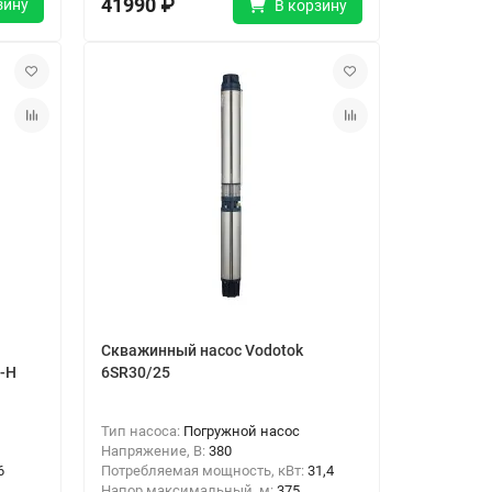
41990 ₽
зину
В корзину
Скважинный насос Vodotok
-Н
6SR30/25
Тип насоса:
Погружной насос
Напряжение, В:
380
6
Потребляемая мощность, кВт:
31,4
Напор максимальный, м:
375