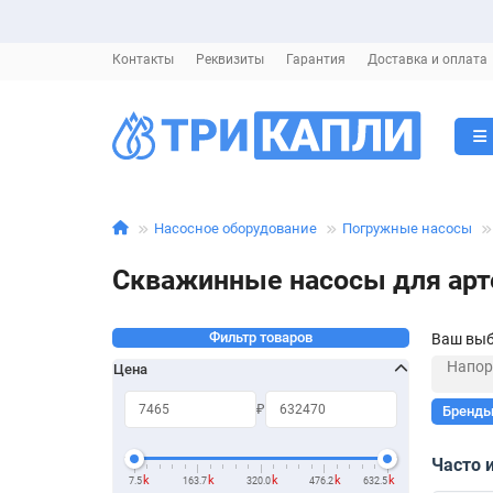
Контакты
Реквизиты
Гарантия
Доставка и оплата
Насосное оборудование
Погружные насосы
Скважинные насосы для арт
Фильтр товаров
Ваш выб
Напор
Цена
₽
Бренд
Часто 
k
k
k
k
k
7.5
163.7
320.0
476.2
632.5