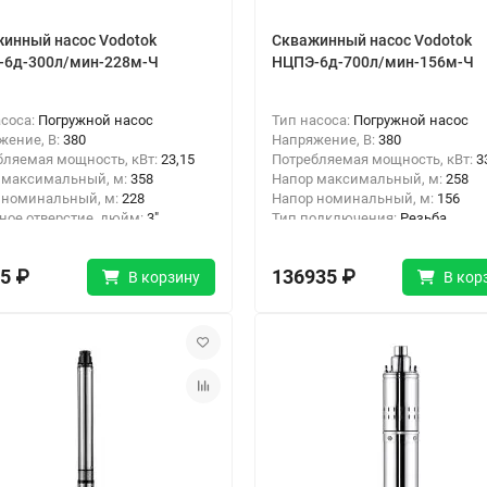
инный насос Vodotok
Скважинный насос Vodotok
-6д-300л/мин-228м-Ч
НЦПЭ-6д-700л/мин-156м-Ч
асоса:
Погружной насос
Тип насоса:
Погружной насос
жение, В:
380
Напряжение, В:
380
бляемая мощность, кВт:
23,15
Потребляемая мощность, кВт:
3
 максимальный, м:
358
Напор максимальный, м:
258
 номинальный, м:
228
Напор номинальный, м:
156
ное отверстие, дюйм:
3"
Тип подключения:
Резьба
одключения:
Резьба
5 ₽
136935 ₽
В корзину
В кор