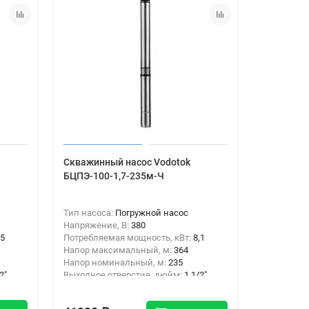
Скважинный насос Vodotok
БЦПЭ-100-1,7-235м-Ч
Тип насоса:
Погружной насос
Напряжение, В:
380
,5
Потребляемая мощность, кВт:
8,1
Напор максимальный, м:
364
Напор номинальный, м:
235
2"
Выходное отверстие, дюйм:
1 1/2"
Тип подключения:
Резьба