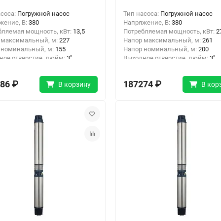
асоса:
Погружной насос
Тип насоса:
Погружной насос
жение, В:
380
Напряжение, В:
380
бляемая мощность, кВт:
13,5
Потребляемая мощность, кВт:
2
 максимальный, м:
227
Напор максимальный, м:
261
 номинальный, м:
155
Напор номинальный, м:
200
ное отверстие, дюйм:
3"
Выходное отверстие, дюйм:
3"
одключения:
Резьба
Тип подключения:
Резьба
86 ₽
187274 ₽
В корзину
В кор