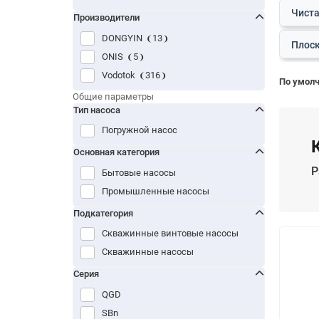
Чиста
Производители
DONGYIN
13
Плоск
ONIS
5
Vodotok
316
По умол
Общие параметры
Тип насоса
Погружной насос
Основная категория
Р
Бытовые насосы
Промышленные насосы
Подкатегория
Скважинные винтовые насосы
Скважинные насосы
Серия
QGD
SBn