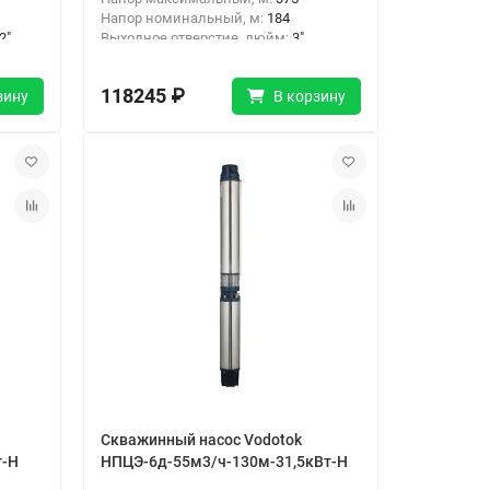
Напор номинальный, м:
184
2"
Выходное отверстие, дюйм:
3"
Тип подключения:
Резьба
118245 ₽
зину
В корзину
Скважинный насос Vodotok
т-Н
НПЦЭ-6д-55м3/ч-130м-31,5кВт-Н