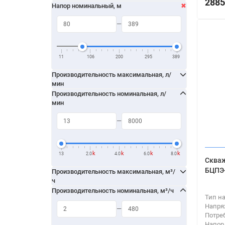
2885
Напор номинальный, м
11
106
200
295
389
Производительность максимальная, л/
мин
Производительность номинальная, л/
мин
k
k
k
k
13
2.0
4.0
6.0
8.0
Скваж
БЦПЭ-
Производительность максимальная, м³/
ч
Производительность номинальная, м³/ч
Тип н
Напря
Потре
Напор