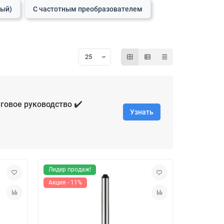
вый)
С частотным преобразователем
✔️
говое руководство
Узнать
Лидер продаж!
Акция - 11%