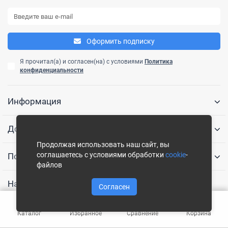
Оформить подписку
Я прочитал(а) и согласен(на) с условиями
Политика
конфиденциальности
Информация
Дополнительно
Продолжая использовать наш сайт, вы
соглашаетесь с условиями обработки
cookie
-
Популярные категории
файлов
Наши контакты
Согласен
+7 (499) 322-11-92
Каталог
Избранное
Сравнение
Корзина
+7 (969) 060-00-22