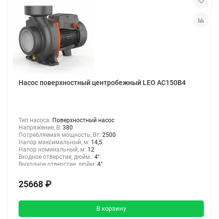
Консольно-моноблочные насосы
Мотопомпы
Насосы для химических жидкостей
Насос поверхностный центробежный LEO AC150B4
Канализационные станции
Консольные насосы
Тип насоса:
Поверхностный насос
Напряжение, В:
380
Потребляемая мощность, Вт:
2500
Насосы для перекачки дизельного топлива и керосина
Напор максимальный, м:
14,5
Напор номинальный, м:
12
Входное отверстие, дюйм :
4"
Насосы для газа
Выходное отверстие, дюйм:
4"
25668 ₽
Шкивные насосы
В корзину
Насосы для бассейнов и джакузи