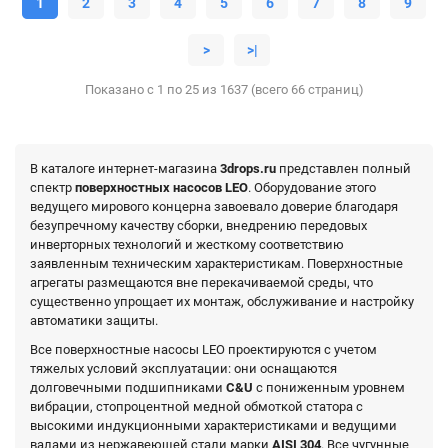
1
2
3
4
5
6
7
8
9
>
>|
Показано с 1 по 25 из 1637 (всего 66 страниц)
В каталоге интернет-магазина
3drops.ru
представлен полный
спектр
поверхностных насосов LEO
. Оборудование этого
ведущего мирового концерна завоевало доверие благодаря
безупречному качеству сборки, внедрению передовых
инверторных технологий и жесткому соответствию
заявленным техническим характеристикам. Поверхностные
агрегаты размещаются вне перекачиваемой среды, что
существенно упрощает их монтаж, обслуживание и настройку
автоматики защиты.
Все поверхностные насосы LEO проектируются с учетом
тяжелых условий эксплуатации: они оснащаются
долговечными подшипниками
C&U
с пониженным уровнем
вибрации, стопроцентной медной обмоткой статора с
высокими индукционными характеристиками и ведущими
валами из нержавеющей стали марки
AISI 304
. Все чугунные