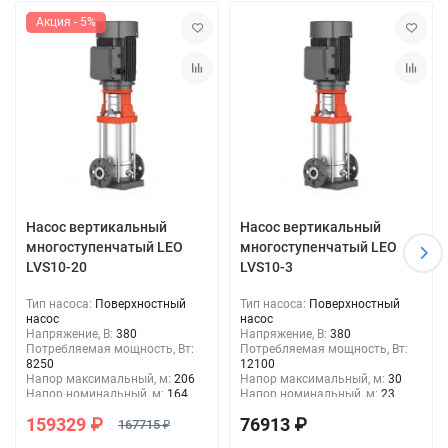
Акция - 5%
Насос вертикальный
Насос вертикальный
многоступенчатый LEO
многоступенчатый LEO
LVS10-20
LVS10-3
Тип насоса:
Поверхностный
Тип насоса:
Поверхностный
насос
насос
Напряжение, В:
380
Напряжение, В:
380
Потребляемая мощность, Вт:
Потребляемая мощность, Вт:
8250
12100
Напор максимальный, м:
206
Напор максимальный, м:
30
Напор номинальный, м:
164
Напор номинальный, м:
23
Тип подключения:
Фланец
Тип подключения:
Фланец
159329 ₽
76913 ₽
Фланец, DN:
40
167715 ₽
Фланец, DN:
40