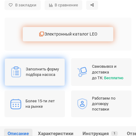
В закладки
В сравнение
Электронный каталог LEO
Самовывоз и
Заполнить форму
доставка
подбора насоса
до ТК:
Бесплатно
Работаем по
Более 15-ти лет
договору
на рынке
поставки
Описание
Характеристики
Инструкция
Отз
1