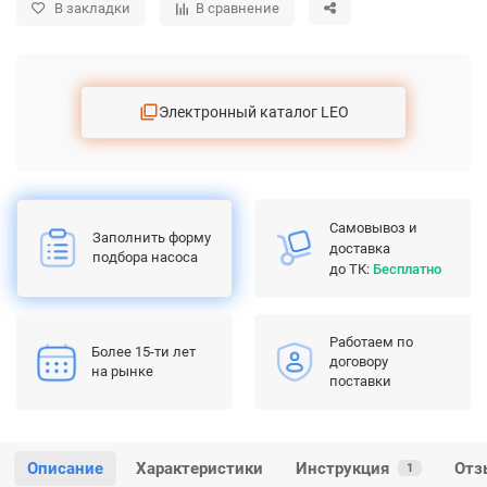
В закладки
В сравнение
Электронный каталог LEO
Самовывоз и
Заполнить форму
доставка
подбора насоса
до ТК:
Бесплатно
Работаем по
Более 15-ти лет
договору
на рынке
поставки
Описание
Характеристики
Инструкция
Отз
1