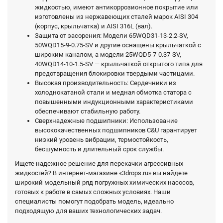
жидкостью, имеют антикоррозионное покрытие или
изготовлены из нержавеющих сталей марок AISI 304
(корпус, крыльчатка) и AISI 316L (вал).
Защита от засорения: Модели 65WQD31-13-2.2-SV,
50WQD15-9-0.75-SV и другие оснащены крыльчаткой с
широким каналом, а модели 25WQD5-7-0.37-SV,
40WQD14-10-1.5-SV — крыльчаткой открытого типа для
предотвращения блокировки твердыми частицами.
Высокая производительность: Сердечники из
холоднокатаной стали и медная обмотка статора с
повышенными индукционными характеристиками
обеспечивают стабильную работу.
Сверхнадежные подшипники: Использование
высококачественных подшипников C&U гарантирует
низкий уровень вибрации, термостойкость,
бесшумность и длительный срок службы.
Ищете надежное решение для перекачки агрессивных
жидкостей? В интернет-магазине «3drops.ru» вы найдете
широкий модельный ряд погружных химических насосов,
готовых к работе в самых сложных условиях. Наши
специалисты помогут подобрать модель, идеально
подходящую для ваших технологических задач.