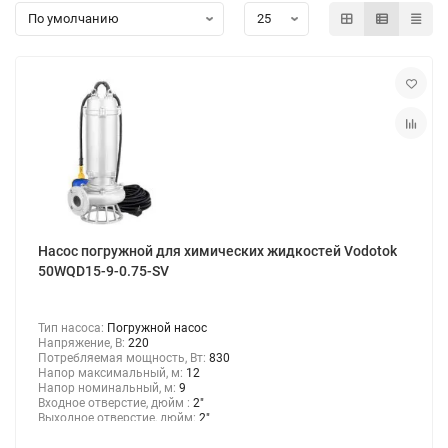
Консольно-моноблочные насосы
Мотопомпы
Насосы для химических жидкостей
Канализационные станции
Консольные насосы
Насос погружной для химических жидкостей Vodotok
50WQD15-9-0.75-SV
Насосы для перекачки дизельного топлива и керосина
Тип насоса:
Погружной насос
Насосы для газа
Напряжение, В:
220
Потребляемая мощность, Вт:
830
Напор максимальный, м:
12
Шкивные насосы
Напор номинальный, м:
9
Входное отверстие, дюйм :
2"
Выходное отверстие, дюйм:
2"
Насосы для бассейнов и джакузи