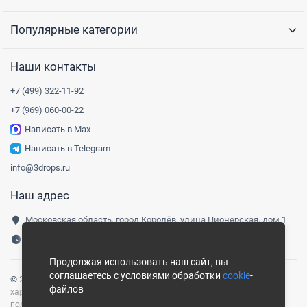
Популярные категории
Наши контакты
+7 (499) 322-11-92
+7 (969) 060-00-22
Написать в Max
Написать в Telegram
info@3drops.ru
Наш адрес
Московская область, город Королёв, улица Пионерская, дом 1
Понедельник-пятница, 9:00-18:00
Продолжая использовать наш сайт, вы
соглашаетесь с условиями обработки
cookie
-
© 2016-
2026
Три капли
|
Карта сайта
Сайт носит информационный
файлов
характер и не является публичной офертой, определяемой
положениями ст. 437 ГК РФ.