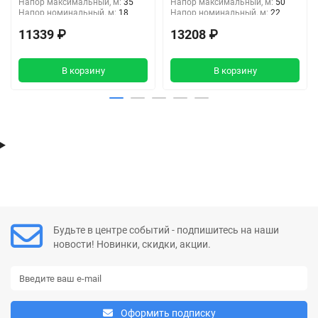
Напор максимальный, м:
35
Напор максимальный, м:
50
Напор номинальный, м:
18
Напор номинальный, м:
22
Входное отверстие, дюйм :
1"
Входное отверстие, дюйм :
1"
11339 ₽
13208 ₽
Выходное отверстие, дюйм:
1"
Выходное отверстие, дюйм:
1"
В корзину
В корзину
Будьте в центре событий - подпишитесь на наши
новости! Новинки, скидки, акции.
Оформить подписку