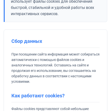
использует файлы cookies для обеспечения
быстрой, стабильной и удобной работы всех
Консольно-моноблочные насосы
интерактивных сервисов.
Мотопомпы
Насосы для химических жидкостей
Сбор данных
Канализационные станции
При посещении сайта информация может собираться
Консольные насосы
автоматически с помощью файлов cookies и
аналогичных технологий. Оставаясь на сайте и
Насосы для перекачки дизельного топлива и керосина
продолжая его использование, вы соглашаетесь на
обработку данных в соответствии с настоящими
условиями.
Насосы для газа
Шкивные насосы
Как работают cookies?
Насосы для бассейнов и джакузи
Файлы cookies представляют собой небольшие