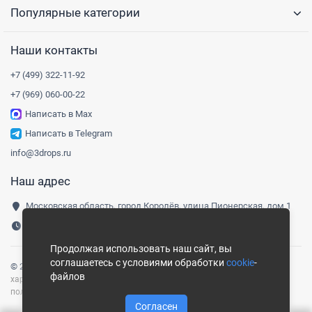
Популярные категории
Наши контакты
+7 (499) 322-11-92
+7 (969) 060-00-22
Написать в Max
Написать в Telegram
info@3drops.ru
Наш адрес
Московская область, город Королёв, улица Пионерская, дом 1
Понедельник-пятница, 9:00-18:00
Продолжая использовать наш сайт, вы
соглашаетесь с условиями обработки
cookie
-
© 2016-
2026
Три капли
|
Карта сайта
Сайт носит информационный
файлов
характер и не является публичной офертой, определяемой
положениями ст. 437 ГК РФ.
Согласен