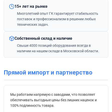
15+ лет на рынке
Консольно-моноблочные насосы
Многолетний опыт ГК гарантирует стабильность
поставок и профессионализм в решении любых
Мотопомпы
технических задач.
Насосы для химических жидкостей
Собственный склад и наличие
Канализационные станции
Свыше 4000 позиций оборудования всегда в
наличии на нашем складе в Московской области.
Консольные насосы
Насосы для перекачки дизельного топлива и керосина
Прямой импорт и партнерство
Насосы для газа
Мы работаем напрямую с заводами, что позволяет
Шкивные насосы
обеспечивать выгодные цены без лишних наценок и
100% подлинность товара.
Насосы для бассейнов и джакузи