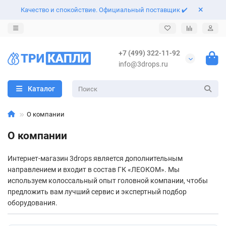
Качество и спокойствие. Официальный поставщик ✔️
Назад
Назад
Назад
Назад
+7 (499) 322-11-92
info@3drops.ru
Поверхностные насосы
Насосные станции
Скважинные насосы
Автоматические трубные муфты
Каталог
Центробежные насосы
Погружные насосы
Колодезные насосы
Штуцеры и обратные клапана
О компании
Многоступенчатые насосы
Фекальные насосы
Комплектующие к насосам
Автоматика для насосов
О компании
Насосы для повышения давления
Дренажные насосы
Фильтры для воды
Интернет-магазин 3drops является дополнительным
Циркуляционные насосы
Шламовые насосы
Гидроаккумуляторы и расширительные баки
направлением и входит в состав ГК «ЛЕОКОМ». Мы
используем колоссальный опыт головной компании, чтобы
Линейные насосы IN-LINE
Оголовки для скважин
предложить вам лучший сервис и экспертный подбор
оборудования.
Канализационные и сантехнические насосы
Шланги