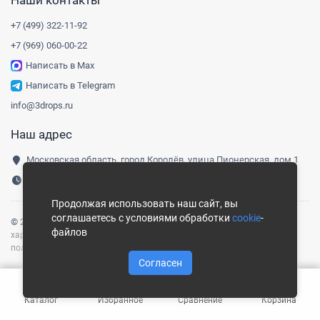
Наши контакты
+7 (499) 322-11-92
+7 (969) 060-00-22
Написать в Max
Написать в Telegram
info@3drops.ru
Наш адрес
Московская область, город Королёв, улица Пионерская, дом 1
Понедельник-пятница, 9:00-18:00
Продолжая использовать наш сайт, вы
соглашаетесь с условиями обработки
cookie
-
© 2016-
2026
Три капли
|
Карта сайта
Сайт носит информационный
файлов
характер и не является публичной офертой, определяемой
положениями ст. 437 ГК РФ.
Согласен
Каталог
Избранное
Сравнение
Корзина