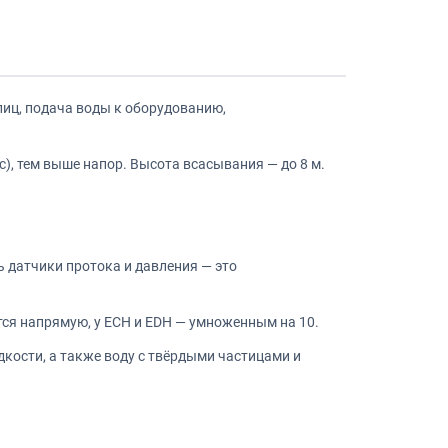
лиц, подача воды к оборудованию,
, тем выше напор. Высота всасывания — до 8 м.
ь датчики протока и давления — это
тся напрямую, у ECH и EDH — умноженным на 10.
кости, а также воду с твёрдыми частицами и