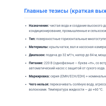
Главные тезисы (краткая вы
Назначение:
чистая вода и создание высокого д
кондиционирование, промышленные и сельхозс
Тип:
поверхностные горизонтальные многоступен
Материалы:
крыльчатки, вал и насосная камера
Диапазон:
подача до 32 м³/ч, напор до 84 м, мощ
Питание:
220 В (однофазные — буква «m», со вст
автоматический насос с защитой от сухого хода.
Маркировка:
серия (EMH/ECH/EDH) + номинальная
Чего нельзя:
перекачивать солёную воду, агрес
волокнами. Температура жидкости — до +60 °C.