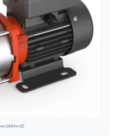
сия EMHm-SE.