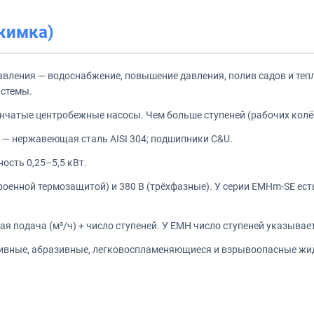
жимка)
авления — водоснабжение, повышение давления, полив садов и теп
истемы.
чатые центробежные насосы. Чем больше ступеней (рабочих колёс)
 — нержавеющая сталь AISI 304; подшипники C&U.
ность 0,25–5,5 кВт.
роенной термозащитой) и 380 В (трёхфазные). У серии EMHm-SE ест
 подача (м³/ч) + число ступеней. У EMH число ступеней указывае
сивные, абразивные, легковоспламеняющиеся и взрывоопасные жид