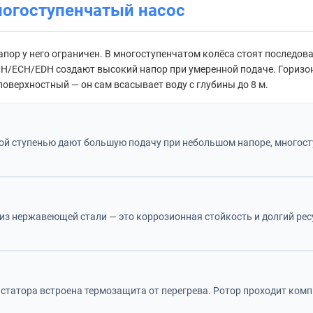
ногоступенчатый насос
апор у него ограничен. В многоступенчатом колёса стоят последова
EMH/ECH/EDH создают высокий напор при умеренной подаче. Гориз
оверхностный — он сам всасывает воду с глубины до 8 м.
дной ступенью дают большую подачу при небольшом напоре, многос
з нержавеющей стали — это коррозионная стойкость и долгий ресур
у статора встроена термозащита от перегрева. Ротор проходит ко