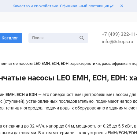
Качество и спокойствие. Официальный поставщик ✔️
+7 (499) 322-11
Каталог
info@3drops.ru
енчатые насосы LEO EMH, ECH, EDH: характеристики, расшифровка и по
чатые насосы LEO EMH, ECH, EDH: ха
рий
EMH, ECH и EDH
— это поверхностные центробежные насосы для 
 (ступеней), установленных последовательно, поднимают напор до
в, теплиц и огородов, подачи воды к оборудованию и зданиям, си
т единиц до 32 м³/ч, напор до 84 м, мощность от 0,25 до 5,5 кВт, 
енными датчиками. В этом материале — как устроены EMH/ECH/EDH