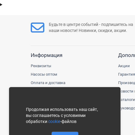
Будьте в центре событий - подпишитесь на
наши новости! Новинки, скидки, акции.
Информация
Допол
Реквизиты
Акции
Насосы оптом
Гарантия
Оплата и доставка
Произво
Политика безопасности
Новости 
Пользовательское соглашение
Каталоги
Политика конфиденциальности
Руководс
Продолжая использовать наш сайт,
вы соглашаетесь с условиями
Условия использования cookie-файлов
обработки
cookie
-файлов