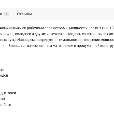
я
Отзывы
1
номинальными рабочими параметрами: Мощность 0,55 кВт (220 В), 
кважин, колодцев и других источников. Модель сочетает высокую
ных нужд.Насос демонстрирует оптимальное соотношение мощности
ния. Благодаря качественным материалам и продуманной конструк
дач
родов
одготовки
ков
зяйств