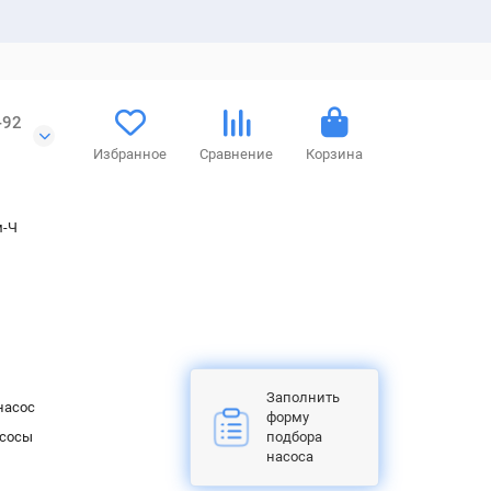
-92
Избранное
Сравнение
Корзина
м-Ч
Заполнить
насос
форму
асосы
подбора
насоса