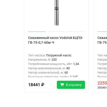
Скважинный насос Vodotok БЦПЭ-
Скваж
ГВ-75-0,7-60м-Ч
ГВ-75
Тип насоса:
Погружной насос
Тип н
Напряжение, В:
220
Напря
Потребляемая мощность, кВт:
1,34
Потре
Напор максимальный, м:
80
Напор
Напор номинальный, м:
60
Напор
Выходное отверстие, дюйм:
1 1/4"
Выход
Тип подключения:
Резьба
Тип п
2255
18441 ₽
В корзину
25340 