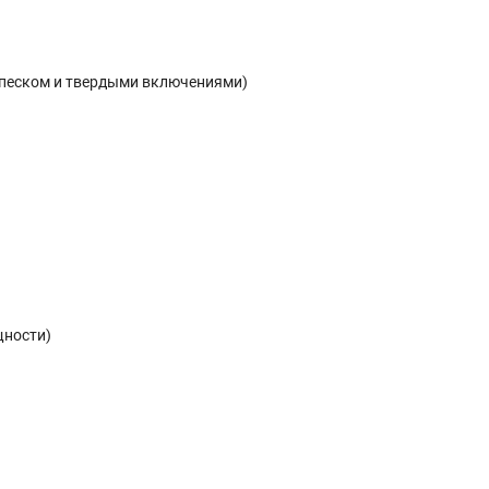
с песком и твердыми включениями)
щности)