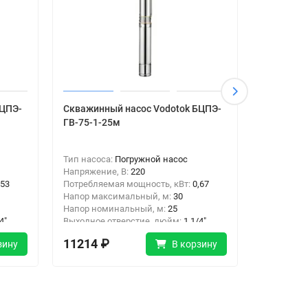
БЦПЭ-
Скважинный насос Vodotok БЦПЭ-
Скважинн
ГВ-75-1-25м
ГВ-75-1-
Тип насоса:
Погружной насос
Тип насос
Напряжение, В:
220
Напряжени
,53
Потребляемая мощность, кВт:
0,67
Потребляе
Напор максимальный, м:
30
Напор мак
Напор номинальный, м:
25
Напор ном
4"
Выходное отверстие, дюйм:
1 1/4"
Выходное 
Тип подключения:
Резьба
Тип подк
11214 ₽
12460 
зину
В корзину