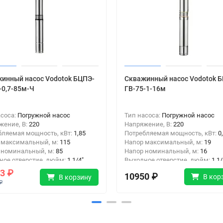
инный насос Vodotok БЦПЭ-
Скважинный насос Vodotok 
-0,7-85м-Ч
ГВ-75-1-16м
асоса:
Погружной насос
Тип насоса:
Погружной насос
жение, В:
220
Напряжение, В:
220
бляемая мощность, кВт:
1,85
Потребляемая мощность, кВт:
0
 максимальный, м:
115
Напор максимальный, м:
19
 номинальный, м:
85
Напор номинальный, м:
16
ное отверстие, дюйм:
1 1/4"
Выходное отверстие, дюйм:
1 1/
одключения:
Резьба
Тип подключения:
Резьба
3 ₽
10950 ₽
В кор
В корзину
₽