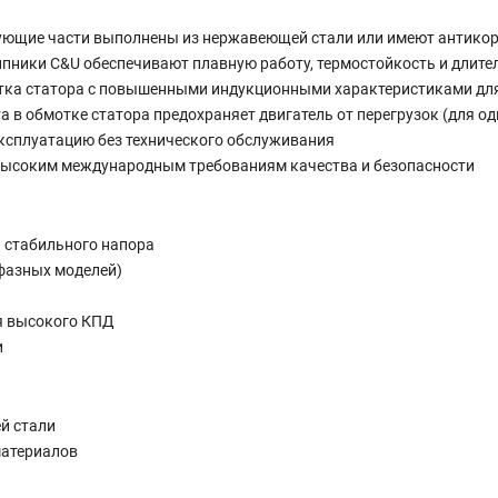
рующие части выполнены из нержавеющей стали или имеют антико
ники C&U обеспечивают плавную работу, термостойкость и длите
тка статора с повышенными индукционными характеристиками дл
а в обмотке статора предохраняет двигатель от перегрузок (для о
ксплуатацию без технического обслуживания
 высоким международным требованиям качества и безопасности
 стабильного напора
фазных моделей)
я высокого КПД
и
й стали
материалов