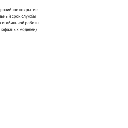
ррозийное покрытие
льный срок службы
я стабильной работы
днофазных моделей)