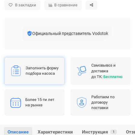
В закладки
В сравнение
Официальный представитель Vodotok
Самовывоз и
Заполнить форму
доставка
подбора насоса
до ТК:
Бесплатно
Работаем по
Более 15-ти лет
договору
на рынке
поставки
Описание
Характеристики
Инструкция
Отз
1