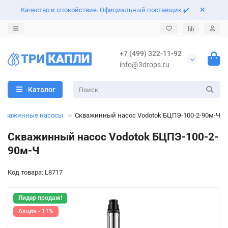
Качество и спокойствие. Официальный поставщик ✔️
Назад
Назад
Назад
Назад
+7 (499) 322-11-92
info@3drops.ru
Поверхностные насосы
Насосные станции
Скважинные насосы
Автоматические трубные муфты
Каталог
Центробежные насосы
Погружные насосы
Колодезные насосы
Штуцеры и обратные клапана
Скважинные насосы
Скважинный насос Vodotok БЦПЭ-100-2-90м-Ч
Многоступенчатые насосы
Фекальные насосы
Комплектующие к насосам
Автоматика для насосов
Скважинный насос Vodotok БЦПЭ-100-2-
Насосы для повышения давления
Дренажные насосы
Фильтры для воды
90м-Ч
Циркуляционные насосы
Шламовые насосы
Гидроаккумуляторы и расширительные баки
Код товара: L8717
Линейные насосы IN-LINE
Оголовки для скважин
Лидер продаж!
Акция - 11%
Канализационные и сантехнические насосы
Шланги