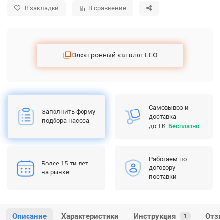
В закладки
В сравнение
Электронный каталог LEO
Самовывоз и
Заполнить форму
доставка
подбора насоса
до ТК:
Бесплатно
Работаем по
Более 15-ти лет
договору
на рынке
поставки
Описание
Характеристики
Инструкция
Отз
1