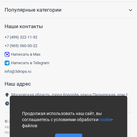
Популярные категории
Наши контакты
+7 (499) 322-11-92
+7 (969) 060-00-22
Написать в Max
Написать в Telegram
info@3drops.ru
Наш адрес
Московская область, город Королёв, улица Пионерская, дом 1
Понедельник-пятница, 9:00-18:00
Продолжая использовать наш сайт, вы
соглашаетесь с условиями обработки
cookie
-
© 2016-
2026
Три капли
|
Карта сайта
Сайт носит информационный
файлов
характер и не является публичной офертой, определяемой
положениями ст. 437 ГК РФ.