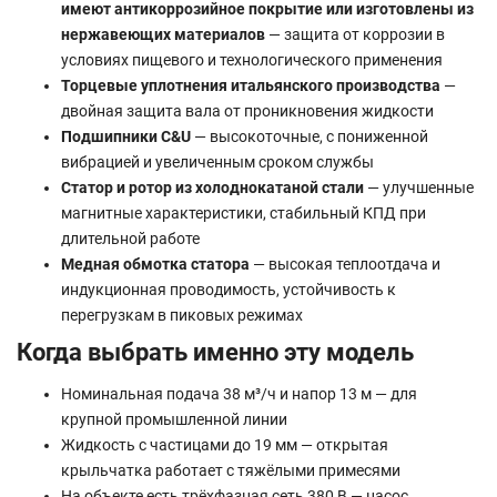
имеют антикоррозийное покрытие или изготовлены из
нержавеющих материалов
— защита от коррозии в
условиях пищевого и технологического применения
Торцевые уплотнения итальянского производства
—
двойная защита вала от проникновения жидкости
Подшипники C&U
— высокоточные, с пониженной
вибрацией и увеличенным сроком службы
Статор и ротор из холоднокатаной стали
— улучшенные
магнитные характеристики, стабильный КПД при
длительной работе
Медная обмотка статора
— высокая теплоотдача и
индукционная проводимость, устойчивость к
перегрузкам в пиковых режимах
Когда выбрать именно эту модель
Номинальная подача 38 м³/ч и напор 13 м — для
крупной промышленной линии
Жидкость с частицами до 19 мм — открытая
крыльчатка работает с тяжёлыми примесями
На объекте есть трёхфазная сеть 380 В — насос