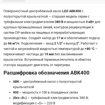
Поверхностный центробежный насос
LEO ABK400
с
полуоткрытой крыльчаткой — старшая модель серии с
трёхфазным электродвигателем
380 В
и мощностью
3 кВт
для
крупных промышленных линий, контуров рециркуляции и
систем CIP-мойки на пищевых и перерабатывающих
производствах. Создаёт напор до
17 м
и обеспечивает подачу
до
66 м³/ч
. Подключение — вход
2 1/2"
× выход
2"
. Работает с
чистой и загрязнённой жидкостью температурой до
+80 °C
—
перекачивает частицы до
19 мм
без заклинивания
крыльчатки. Встроенный термовыключатель в обмотке
статора защищает двигатель от перегрева.
Расшифровка обозначения ABK400
ABK
— центробежный насос с полуоткрытой
крыльчаткой
400
— мощность × 100 в лошадиных силах
(без «D»)
— трёхфазный электродвигатель 380 В;
модификация с «D» — 220 В