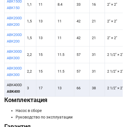
ABK150D
1,1
11
8.4
33
16
2" × 2"
ABK150
ABK200D
1,5
13
11
42
21
2" × 2"
ABK200
ABK200D
1,5
13
11
42
21
2" × 2"
ABK200
ABK300D
2,2
15
11.5
57
31
2 1/2" × 2"
ABK300
ABK300D
2,2
15
11.5
57
31
2 1/2" × 2"
ABK300
ABK400D
3
17
13
66
38
2 1/2" × 2"
ABK400
Комплектация
Насос в сборе
Руководство по эксплуатации
Гарантия