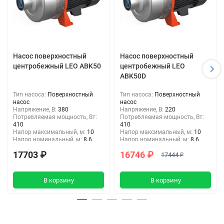
Насос поверхностный
Насос поверхностный
центробежный LEO ABK50
центробежный LEO
ABK50D
Тип насоса:
Поверхностный
Тип насоса:
Поверхностный
насос
насос
Напряжение, В:
380
Напряжение, В:
220
Потребляемая мощность, Вт:
Потребляемая мощность, Вт:
410
410
Напор максимальный, м:
10
Напор максимальный, м:
10
Напор номинальный, м:
8.6
Напор номинальный, м:
8.6
Входное отверстие, дюйм:
1
Входное отверстие, дюйм:
1
17703 ₽
16746 ₽
1/4"
1/4"
17444 ₽
Входное отверстие, дюйм :
1
Входное отверстие, дюйм :
1
1/4"
1/4"
В корзину
В корзину