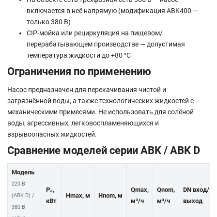
включается в неё напрямую (модификация ABK400 —
только 380 В)
CIP-мойка или рециркуляция на пищевом/
перерабатывающем производстве — допустимая
температура жидкости до +80 °C
Ограничения по применению
Насос предназначен для перекачивания чистой и
загрязнённой воды, а также технологических жидкостей с
механическими примесями. Не использовать для солёной
воды, агрессивных, легковоспламеняющихся и
взрывоопасных жидкостей.
Сравнение моделей серии ABK / ABK D
Модель
220 В
P₂,
Qmax,
Qnom,
DN вход/
Hmax, м
Hnom, м
(ABK D) /
кВт
м³/ч
м³/ч
выход
380 В