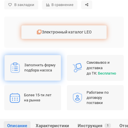
В закладки
В сравнение
Электронный каталог LEO
Самовывоз и
Заполнить форму
доставка
подбора насоса
до ТК:
Бесплатно
Работаем по
Более 15-ти лет
договору
на рынке
поставки
Описание
Характеристики
Инструкция
Отз
1