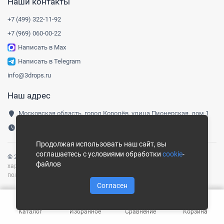
Наши контакты
+7 (499) 322-11-92
+7 (969) 060-00-22
Написать в Max
Написать в Telegram
info@3drops.ru
Наш адрес
Московская область, город Королёв, улица Пионерская, дом 1
Понедельник-пятница, 9:00-18:00
Продолжая использовать наш сайт, вы
соглашаетесь с условиями обработки
cookie
-
© 2016-
2026
Три капли
|
Карта сайта
Сайт носит информационный
файлов
характер и не является публичной офертой, определяемой
положениями ст. 437 ГК РФ.
Согласен
Каталог
Избранное
Сравнение
Корзина