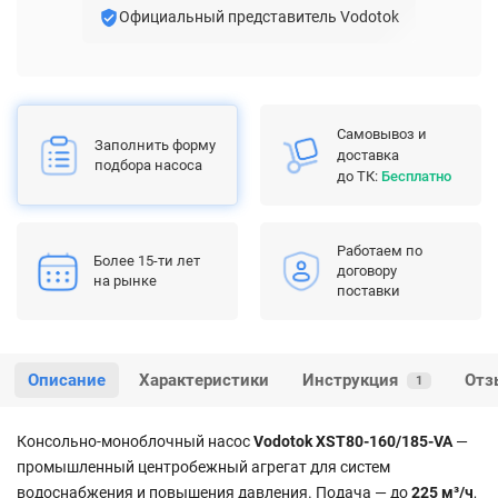
Официальный представитель Vodotok
Самовывоз и
Заполнить форму
доставка
подбора насоса
до ТК:
Бесплатно
Работаем по
Более 15-ти лет
договору
на рынке
поставки
Описание
Характеристики
Инструкция
Отз
1
Консольно-моноблочный насос
Vodotok XST80-160/185-VA
—
промышленный центробежный агрегат для систем
водоснабжения и повышения давления. Подача — до
225 м³/ч
,