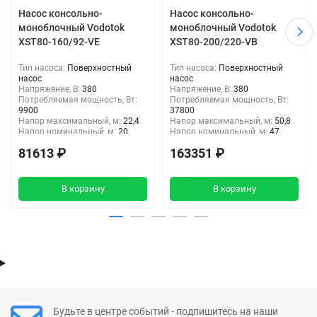
Насос консольно-
Насос консольно-
моноблочный Vodotok
моноблочный Vodotok
XST80-160/92-VE
XST80-200/220-VB
Тип насоса:
Поверхностный
Тип насоса:
Поверхностный
насос
насос
Напряжение, В:
380
Напряжение, В:
380
Потребляемая мощность, Вт:
Потребляемая мощность, Вт:
9900
37800
Напор максимальный, м:
22,4
Напор максимальный, м:
50,8
Напор номинальный, м:
20
Напор номинальный, м:
47
Входное отверстие, дюйм :
4"
Входное отверстие, дюйм :
4"
81613 ₽
163351 ₽
Выходное отверстие, дюйм:
3
Выходное отверстие, дюйм:
3
1/4"
1/4"
В корзину
В корзину
Будьте в центре событий - подпишитесь на наши