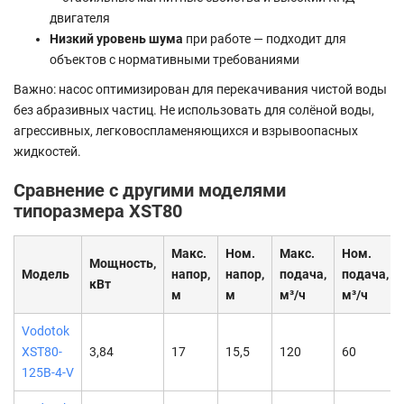
двигателя
Низкий уровень шума
при работе — подходит для
объектов с нормативными требованиями
Важно: насос оптимизирован для перекачивания чистой воды
без абразивных частиц. Не использовать для солёной воды,
агрессивных, легковоспламеняющихся и взрывоопасных
жидкостей.
Сравнение с другими моделями
типоразмера XST80
Макс.
Ном.
Макс.
Ном.
Мощность,
Модель
напор,
напор,
подача,
подача,
кВт
м
м
м³/ч
м³/ч
Vodotok
XST80-
3,84
17
15,5
120
60
125B-4-V