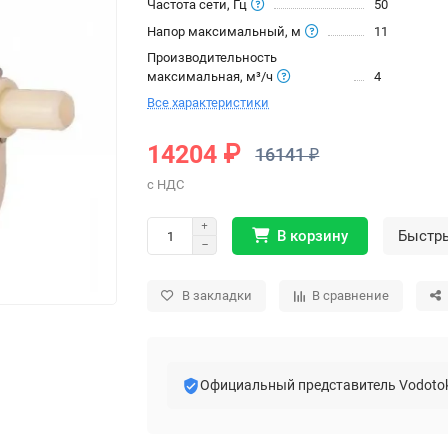
Частота сети, Гц
50
Напор максимальный, м
11
Производительность
максимальная, м³/ч
4
Все характеристики
14204 ₽
16141 ₽
В корзину
Быстр
В закладки
В сравнение
Официальный представитель Vodoto