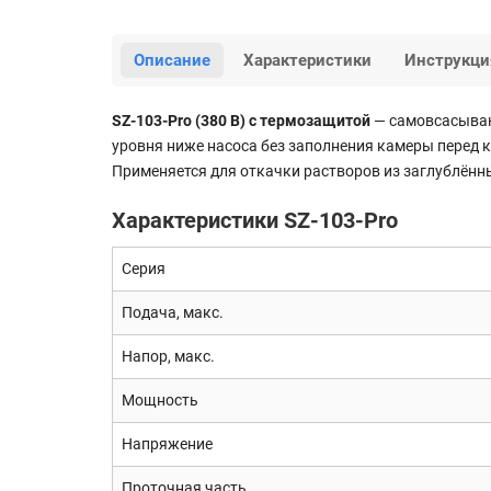
Описание
Характеристики
Инструкци
SZ-103-Pro (380 В) с термозащитой
— самовсасываю
уровня ниже насоса без заполнения камеры перед
Применяется для откачки растворов из заглублённы
Характеристики SZ-103-Pro
Серия
Подача, макс.
Напор, макс.
Мощность
Напряжение
Проточная часть