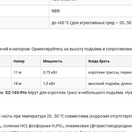
NBR
до +60 °C (для агрессивных сред — 20…50 
ачей и напором. Ориентируйтесь на высоту подъёма и сопротивлен
Напор
Мощность
Когда брать
11 м
0,75 кВт
короткие трассы, перек
18 м
1,5 кВт
высокий подъём, длин
ии.
SZ-103-Pro
берут для коротких трасс и небольшого подъёма. Ну
часть при температуре 20…50 °C совместима (коррозия отсутствует
₃, соляная HCl, фосфорная H₃PO₄, плавиковая (фтористоводородна