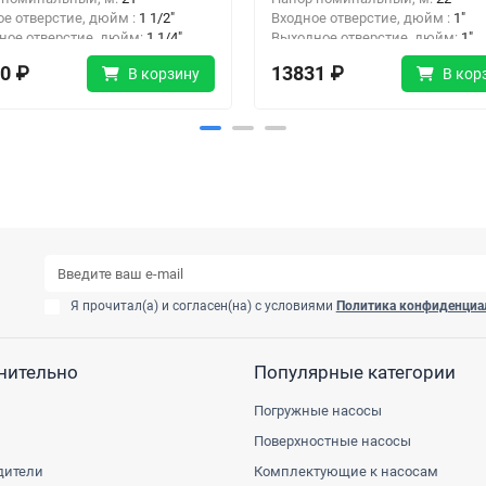
ое отверстие, дюйм :
1 1/2"
Входное отверстие, дюйм :
1"
ное отверстие, дюйм:
1 1/4"
Выходное отверстие, дюйм:
1"
0 ₽
13831 ₽
В корзину
В кор
Я прочитал(а) и согласен(на) с условиями
Политика конфиденциа
нительно
Популярные категории
Погружные насосы
Поверхностные насосы
дители
Комплектующие к насосам