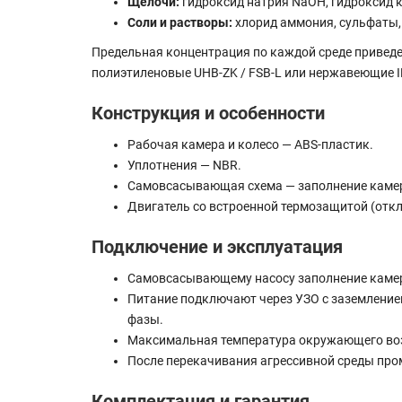
Щёлочи:
гидроксид натрия NaOH, гидроксид к
Соли и растворы:
хлорид аммония, сульфаты,
Предельная концентрация по каждой среде приведе
полиэтиленовые UHB-ZK / FSB-L или нержавеющие I
Конструкция и особенности
Рабочая камера и колесо — ABS-пластик.
Уплотнения — NBR.
Самовсасывающая схема — заполнение камер
Двигатель со встроенной термозащитой (откл
Подключение и эксплуатация
Самовсасывающему насосу заполнение камер
Питание подключают через УЗО с заземление
фазы.
Максимальная температура окружающего возду
После перекачивания агрессивной среды пром
Комплектация и гарантия