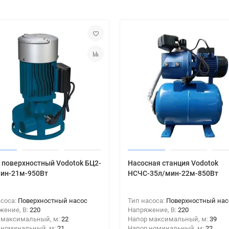
 поверхностный Vodotok БЦ2-
Насосная станция Vodotok
ин-21м-950Вт
НСЧС-35л/мин-22м-850Вт
асоса:
Поверхностный насос
Тип насоса:
Поверхностный нас
жение, В:
220
Напряжение, В:
220
 максимальный, м:
22
Напор максимальный, м:
39
 номинальный, м:
21
Напор номинальный, м:
22