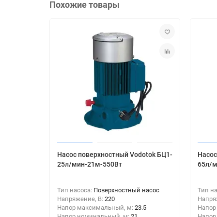
Похожие товары
Насос поверхностный Vodotok БЦ1-
Насос
25л/мин-21м-550Вт
65л/м
Тип насоса:
Поверхностный насос
Тип н
Напряжение, В:
220
Напря
Напор максимальный, м:
23.5
Напор
Напор номинальный, м:
21
Напор