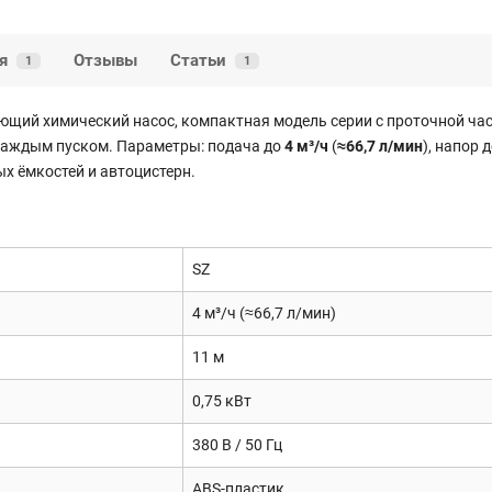
я
Отзывы
Статьи
1
1
щий химический насос, компактная модель серии с проточной час
 каждым пуском. Параметры: подача до
4 м³/ч
(
≈66,7 л/мин
), напор 
х ёмкостей и автоцистерн.
SZ
4 м³/ч (≈66,7 л/мин)
11 м
0,75 кВт
380 В / 50 Гц
ABS-пластик