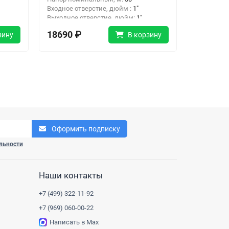
Входное отверстие, дюйм :
1"
Входное о
Выходное отверстие, дюйм:
1"
Выходное 
18690 ₽
14703 
зину
В корзину
Оформить подписку
льности
Наши контакты
+7 (499) 322-11-92
+7 (969) 060-00-22
Написать в Max