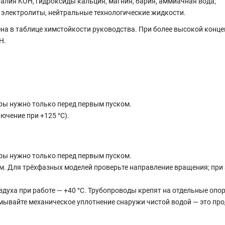
алия KOH, гидроксиды кальция, магния, бария, аммиачная вода;
 электролиты, нейтральные технологические жидкости.
на в таблице химстойкости руководства. При более высокой конц
H.
ы нужно только перед первым пуском.
ючение при +125 °C).
ы нужно только перед первым пуском.
м. Для трёхфазных моделей проверьте направление вращения; при
ха при работе — +40 °C. Трубопроводы крепят на отдельные опоры,
ывайте механическое уплотнение снаружи чистой водой — это про