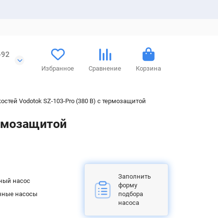
-92
Избранное
Сравнение
Корзина
стей Vodotok SZ-103-Pro (380 В) с термозащитой
ермозащитой
Заполнить
ный насос
форму
ные насосы
подбора
насоса