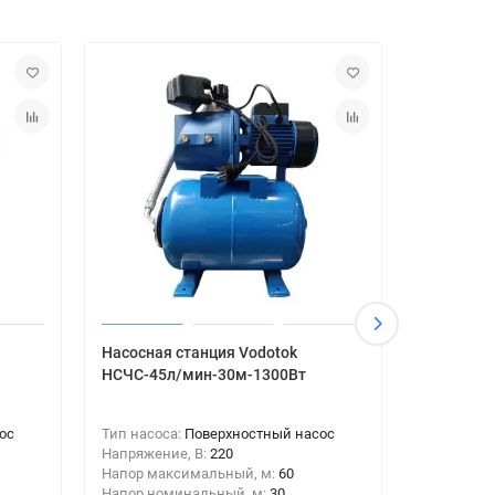
Насосная станция Vodotok
Насосная
НСЧС-45л/мин-30м-1300Вт
НСЧС-50л
ос
Тип насоса:
Поверхностный насос
Тип насос
Напряжение, В:
220
Напряжени
Напор максимальный, м:
60
Напор мак
Напор номинальный, м:
30
Напор ном