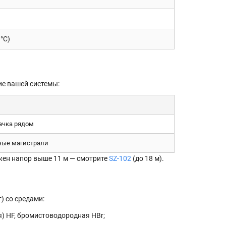
°C)
ие вашей системы:
ачка рядом
ные магистрали
жен напор выше 11 м — смотрите
SZ-102
(до 18 м).
) со средами:
я) HF, бромистоводородная HBr;