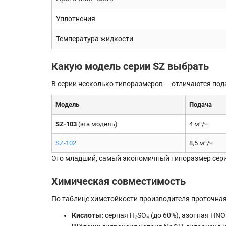
Уплотнения
Температура жидкости
Какую модель серии SZ выбрать
В серии несколько типоразмеров — отличаются под
Модель
Подача
SZ-103
(эта модель)
4 м³/ч
SZ-102
8,5 м³/ч
Это младший, самый экономичный типоразмер сер
Химическая совместимость
По таблице химстойкости производителя проточная 
Кислоты:
серная H₂SO₄ (до 60%), азотная HNO