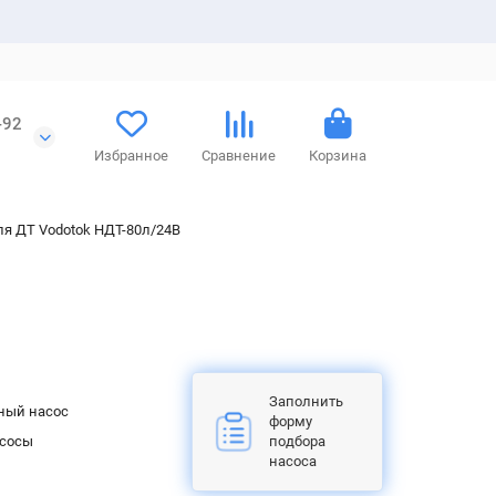
-92
Избранное
Сравнение
Корзина
ля ДТ Vodotok НДТ-80л/24В
Заполнить
ный насос
форму
асосы
подбора
насоса