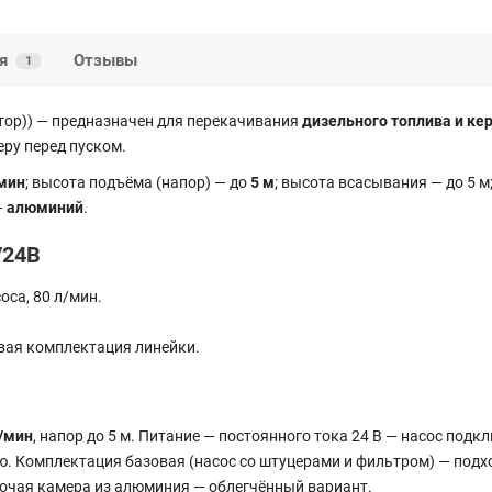
я
Отзывы
1
тор)) — предназначен для перекачивания
дизельного топлива и ке
ру перед пуском.
/мин
; высота подъёма (напор) — до
5 м
; высота всасывания — до 5 м
—
алюминий
.
/24В
са, 80 л/мин.
вая комплектация линейки.
л/мин
, напор до 5 м. Питание — постоянного тока 24 В — насос под
ю. Комплектация базовая (насос со штуцерами и фильтром) — подхо
бочая камера из алюминия — облегчённый вариант.