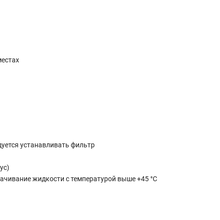
местах
уется устанавливать фильтр
ус)
качивание жидкости с температурой выше +45 °C