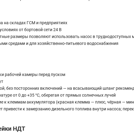
а на складах ГСМ и предприятиях
словиях от бортовой сети 24 В
тные размеры позволяют использовать насос в труднодоступных 
выми средами и для хозяйственно-питьевого водоснабжения
ки рабочей камеры перед пуском
ут
й, без посторонних включений — на всасывающий шланг рекоменд
атуре от 0 до +35 °C, оберегая от прямых солнечных лучей
ие к клеммам аккумулятора (красная клемма — плюс, чёрная — мин
ет привести к замерзанию дизельного топлива внутри насоса; пере
ейки НДТ