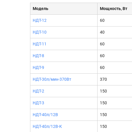
Модель
Мощность, Вт
НДТ-12
60
НДТ-10
40
НДТ-11
60
НДТ-8
60
НДТ-9
60
НДТ-30л/мин-370Вт
370
НДТ-2
150
НДТ-3
150
НДТ-40л/12В
150
НДТ-40л/12В-К
150