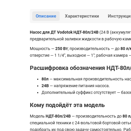
Описание
Характеристики
Инструкци
Насос для ДТ Vodotok НДТ-80л/24В
(24 В (аккумуля
предварительной заливки жидкости в рабочую каме
Мощность —
250 Вт
; производительность — до
80 л
отверстие — 1 1/4", выходное — 1"; рабочая камера 
Расшифровка обозначения НДТ-80л
80л
— максимальная производительность насо
24В
— напряжение питания насоса.
Дополнительный суффикс отсутствует — базо
Кому подойдёт эта модель
Модель
НДТ-80л/24В
— производительность до
80 
специальной техники с 24-вольтовой бортовой сеть
подобрать их под свою задачу самостоятельно. Ра