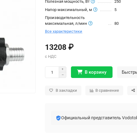
Полезная мощность, Вт
250
Напор максимальный, м
5
Производительность
максимальная, л/мин
80
Все характеристики
13208 ₽
В корзину
Быстр
В закладки
В сравнение
Официальный представитель Vodoto