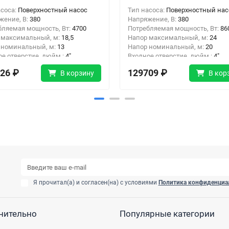
асоса:
Поверхностный насос
Тип насоса:
Поверхностный нас
жение, В:
380
Напряжение, В:
380
бляемая мощность, Вт:
4700
Потребляемая мощность, Вт:
86
 максимальный, м:
18,5
Напор максимальный, м:
24
 номинальный, м:
13
Напор номинальный, м:
20
ое отверстие, дюйм :
4"
Входное отверстие, дюйм :
4"
ное отверстие, дюйм:
2 1/2"
Выходное отверстие, дюйм:
2 1/
26 ₽
129709 ₽
В корзину
В кор
Я прочитал(а) и согласен(на) с условиями
Политика конфиденциа
нительно
Популярные категории