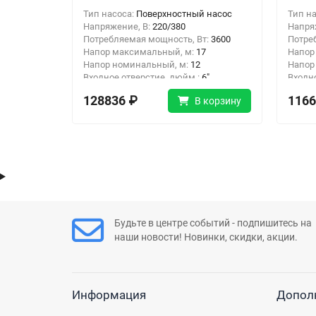
Тип насоса:
Поверхностный насос
Тип н
Напряжение, В:
220/380
Напря
Потребляемая мощность, Вт:
3600
Потре
Напор максимальный, м:
17
Напор
Напор номинальный, м:
12
Напор
Входное отверстие, дюйм :
6"
Входн
Выходное отверстие, дюйм:
4"
Выход
128836 ₽
1166
В корзину
Будьте в центре событий - подпишитесь на
наши новости! Новинки, скидки, акции.
Информация
Допол