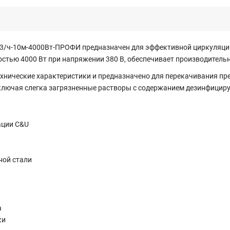
м3/ч-10м-4000Вт-ПРОФИ предназначен для эффективной циркуляции
ью 4000 Вт при напряжении 380 В, обеспечивает производительнос
нические характеристики и предназначено для перекачивания прес
лючая слегка загрязненные растворы с содержанием дезинфициру
ации C&U
ной стали
а
ки