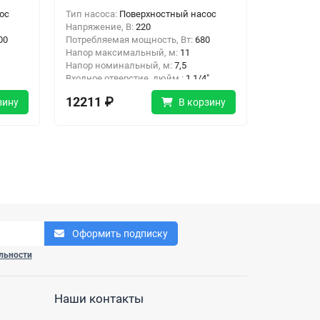
ос
Тип насоса:
Поверхностный насос
Тип насос
Напряжение, В:
220
Напряжени
00
Потребляемая мощность, Вт:
680
Потребляе
Напор максимальный, м:
11
Напор мак
Напор номинальный, м:
7,5
Напор ном
Входное отверстие, дюйм :
1 1/4"
Входное о
2"
Выходное отверстие, дюйм:
1 1/2"
Выходное 
12211 ₽
99431 
зину
В корзину
Оформить подписку
льности
Наши контакты