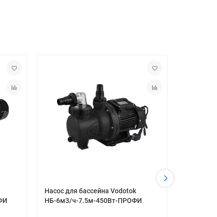
Насос для бассейна Vodotok
Насос для
ФИ
НБ-6м3/ч-7.5м-450Вт-ПРОФИ
НБ-75м3/