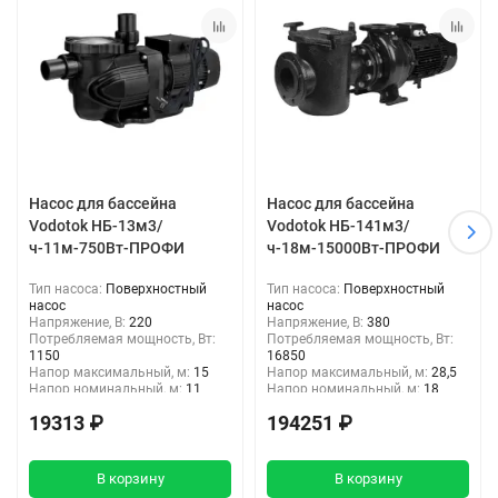
Насос для бассейна
Насос для бассейна
Vodotok НБ-13м3/
Vodotok НБ-141м3/
ч-11м-750Вт-ПРОФИ
ч-18м-15000Вт-ПРОФИ
Тип насоса:
Поверхностный
Тип насоса:
Поверхностный
насос
насос
Напряжение, В:
220
Напряжение, В:
380
Потребляемая мощность, Вт:
Потребляемая мощность, Вт:
1150
16850
Напор максимальный, м:
15
Напор максимальный, м:
28,5
Напор номинальный, м:
11
Напор номинальный, м:
18
Входное отверстие, дюйм :
2"
Входное отверстие, дюйм :
6"
19313 ₽
194251 ₽
Выходное отверстие, дюйм:
2"
Выходное отверстие, дюйм:
4"
В корзину
В корзину