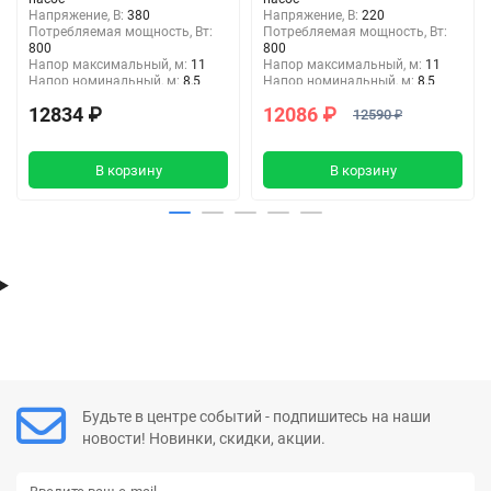
Напряжение, В:
380
Напряжение, В:
220
Потребляемая мощность, Вт:
Потребляемая мощность, Вт:
800
800
Напор максимальный, м:
11
Напор максимальный, м:
11
Напор номинальный, м:
8,5
Напор номинальный, м:
8,5
Входное отверстие, дюйм :
2"
Входное отверстие, дюйм :
2"
12834 ₽
12086 ₽
Выходное отверстие, дюйм:
2"
Выходное отверстие, дюйм:
12590 ₽
2"
В корзину
В корзину
Будьте в центре событий - подпишитесь на наши
новости! Новинки, скидки, акции.