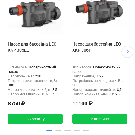
Насос для бассейна LEO
Насос для бассейна LEO
XKP 305EL
XKP 306T
Тип насоса:
Поверхностный
Тип насоса:
Поверхностный
насос
насос
Напряжение, В:
220
Напряжение, В:
220
Потребляемая мощность, Вт:
Потребляемая мощность, Вт:
300
300
Напор максимальный, м:
8,5
Напор максимальный, м:
8,5
Напор номинальный, м:
5,5
Напор номинальный, м:
6,5
Входное отверстие, дюйм :
2"
Входное отверстие, дюйм :
2"
8750 ₽
11100 ₽
Выходное отверстие, дюйм:
2"
Выходное отверстие, дюйм:
2"
В корзину
В корзину