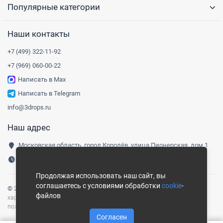
Популярные категории
Наши контакты
+7 (499) 322-11-92
+7 (969) 060-00-22
Написать в Max
Написать в Telegram
info@3drops.ru
Наш адрес
Московская область, город Королёв, улица Пионерская, дом 1
Понедельник-пятница, 9:00-18:00
Продолжая использовать наш сайт, вы
соглашаетесь с условиями обработки
cookie
-
© 2016-
2026
Три капли
|
Карта сайта
Сайт носит информационный
файлов
характер и не является публичной офертой, определяемой
положениями ст. 437 ГК РФ.
Согласен