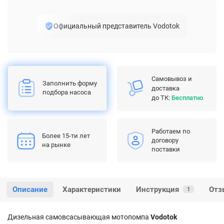
Официальный представитель Vodotok
Самовывоз и
Заполнить форму
доставка
подбора насоса
до ТК:
Бесплатно
Работаем по
Более 15-ти лет
договору
на рынке
поставки
Описание
Характеристики
Инструкция
Отз
1
Дизельная самовсасывающая мотопомпа
Vodotok