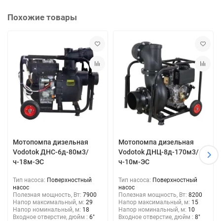
Похожие товары
Мотопомпа дизельная
Мотопомпа дизельная
Vodotok ДНС-6д-80м3/
Vodotok ДНЦ-8д-170м3/
ч-18м-ЭС
ч-10м-ЭС
Тип насоса:
Поверхностный
Тип насоса:
Поверхностный
насос
насос
Полезная мощность, Вт:
7900
Полезная мощность, Вт:
8200
Напор максимальный, м:
29
Напор максимальный, м:
15
Напор номинальный, м:
18
Напор номинальный, м:
10
Входное отверстие, дюйм :
6"
Входное отверстие, дюйм :
8"