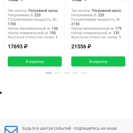
Тип насоса:
Погружной насос
Тип насоса:
Погружной насос
Напряжение, В:
220
Напряжение, В:
220
Потребляемая мощность, Вт:
Потребляемая мощность, Вт:
1700
2150
Напор максимальный, м:
136
Напор максимальный, м:
179
Напор номинальный, м:
100
Напор номинальный, м:
135
Выходное отверстие, дюйм:
1
Выходное отверстие, дюйм:
1
1/4"
1/4"
17693 ₽
21556 ₽
Тип подключения:
Резьба
Тип подключения:
Резьба
В корзину
В корзину
Будьте в центре событий - подпишитесь на наши