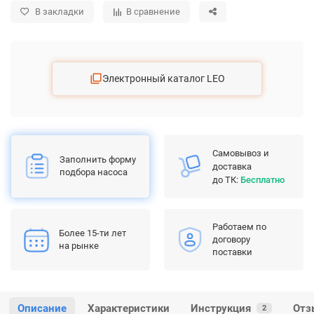
В закладки
В сравнение
Электронный каталог LEO
Самовывоз и
Заполнить форму
доставка
подбора насоса
до ТК:
Бесплатно
Работаем по
Более 15-ти лет
договору
на рынке
поставки
Описание
Характеристики
Инструкция
Отз
2