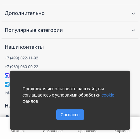
Дополнительно
Популярные категории
Наши контакты
+7 (499) 322-11-92
+7 (969) 060-00-22
Написать в Max
Написать в Telegram
Продолжая использовать наш сайт, вы
info@3drops.ru
соглашаетесь с условиями обработки
cookie
-
файлов
Наш адрес
Согласен
Московская область, город Королёв, улица Пионерская, дом 1
Понедельник-пятница, 9:00-18:00
Каталог
Избранное
Сравнение
Корзина