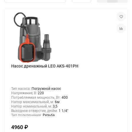
Консольно-моноблочные насосы
Мотопомпы
Насосы для химических жидкостей
Канализационные станции
Насос дренажный LEO AKS-401PH
Консольные насосы
Насосы для перекачки дизельного топлива и керосина
Тип насоса:
Погружной насос
Напряжение, В:
220
Насосы для газа
Потребляемая мощность, Вт:
400
Напор максимальный, м:
6м
Напор номинальный, м:
3,5
Выходное отверстие, дюйм:
1 1/4"
Шкивные насосы
Тип подключения:
Резьба
4960 ₽
Насосы для бассейнов и джакузи