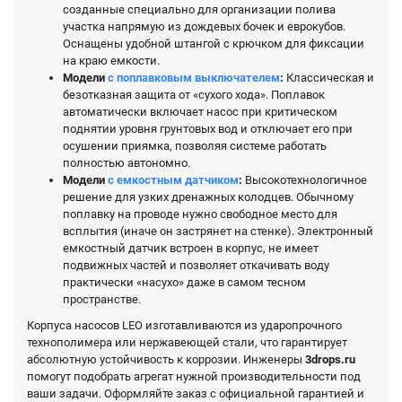
созданные специально для организации полива
участка напрямую из дождевых бочек и еврокубов.
Оснащены удобной штангой с крючком для фиксации
на краю емкости.
Модели
с поплавковым выключателем
:
Классическая и
безотказная защита от «сухого хода». Поплавок
автоматически включает насос при критическом
поднятии уровня грунтовых вод и отключает его при
осушении приямка, позволяя системе работать
полностью автономно.
Модели
с емкостным датчиком
:
Высокотехнологичное
решение для узких дренажных колодцев. Обычному
поплавку на проводе нужно свободное место для
всплытия (иначе он застрянет на стенке). Электронный
емкостный датчик встроен в корпус, не имеет
подвижных частей и позволяет откачивать воду
практически «насухо» даже в самом тесном
пространстве.
Корпуса насосов LEO изготавливаются из ударопрочного
технополимера или нержавеющей стали, что гарантирует
абсолютную устойчивость к коррозии. Инженеры
3drops.ru
помогут подобрать агрегат нужной производительности под
ваши задачи. Оформляйте заказ с официальной гарантией и